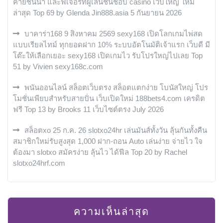
ค่ายชั้นนำ และฟีเจอร์ที่ผู้เล่นชื่นชอบ casino เว็บใหญ่ ใหม่
ล่าสุด Top 69 by Glenda Jin888.asia 5 กันยายน 2026
บาคาร่า168 9 สิงหาคม 2569 sexy168 เปิดโลกเกมไพ่สด
แบบเรียลไทม์ ทุกยอดฝาก 10% ระบบอัตโนมัติเจ้าแรก เว็บดี มี
โต๊ะให้เลือกเยอะ sexy168 เปิดเกมไว รับโปรใหญ่ไปเลย Top
51 by Vivien sexy168c.com
พนันออนไลน์ สล็อตเว็บตรง สล็อตแตกง่าย โบนัสใหญ่ โปร
โมชั่นเพียบสำหรับสายปั่น เว็บเปิดใหม่ 188bets4.com เครดิต
ฟรี Top 13 by Brooks 11 เว็บไซต์ตรง July 2026
สล็อตxo 25 ก.ค. 26 slotxo24hr เล่นมันส์ทั้งวัน ลุ้นกันทั้งคืน
สมาชิกใหม่รับสูงสุด 1,000 ฝาก-ถอน Auto เล่นง่าย จ่ายไว ใจ
ต้องมา slotxo สมัครง่าย ลุ้นไว ได้ฟีล Top 20 by Rachel
slotxo24hrf.com
ความเห็นล่าสุด