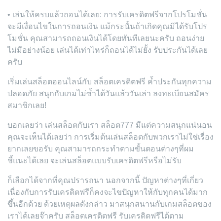
• เล่นให้ครบแล้วถอนได้เลย: การรับเครดิตฟรีจากโปรโมชั่น
จะมีเงื่อนไขในการถอนเงิน แม้กระนั้นถ้าเกิดคุณมิได้รับโปร
โมชั่น คุณสามารถถอนเงินได้โดยทันทีเลยนะครับ ถอนง่าย
ไม่มีอย่างน้อย เล่นได้เท่าไหร่ก็ถอนได้ไม่ยั้ง รับประกันได้เลย
ครับ
เริ่มเล่นสล็อตออนไลน์กับ สล็อตเครดิตฟรี ค้ำประกันทุกความ
ปลอดภัย สนุกกับเกมไม่ซ้ำได้วันแล้ววันเล่า ลงทะเบียนสมัคร
สมาชิกเลย!
บอกเลยว่า เล่นสล็อตกับเรา สล็อต777 มีแต่ความสนุกแน่นอน
คุณจะเห็นได้เลยว่า การเริ่มต้นเล่นสล็อตกับพวกเราไม่ใช่เรื่อง
ยากเลยขอรับ คุณสามารถกระทำตามขั้นตอนต่างๆที่ผม
ชี้แนะได้เลย จะเล่นสล็อตแบบรับเครดิตฟรีหรือไม่รับ
ก็เลือกได้จากที่คุณปรารถนา นอกจากนี้ ปัญหาต่างๆที่เกี่ยว
เนื่องกับการรับเครดิตฟรีก็คงจะไขปัญหาให้กับทุกคนได้มาก
ขึ้นอีกด้วย ด้วยเหตุผลดังกล่าว มาสนุกสนานกับเกมสล็อตของ
เราได้เลยจ๊าครับ สล็อตเครดิตฟรี รับเครดิตฟรีได้ตาม