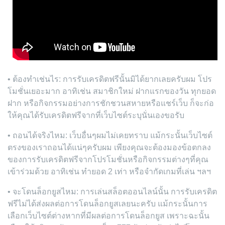
• ต้องทำเช่นไร: การรับเครดิตฟรีนั้นมิได้ยากเลยครับผม โปร
โมชั่นเยอะมาก อาทิเช่น สมาชิกใหม่ ฝากแรกของวัน ทุกยอด
ฝาก หรือกิจกรรมอย่างการชักชวนสหายหรือแชร์เว็บ ก็จะก่อ
ให้คุณได้รับเครดิตฟรีจากที่เว็บไซต์ระบุนั่นเองขอรับ
• ถอนได้จริงไหม: เว็บอื่นๆผมไม่เคยทราบ แม้กระนั้นเว็บไซต์
ตรงของเราถอนได้แน่ๆครับผม เพียงคุณจะต้องมองข้อตกลง
ของการรับเครดิตฟรีจากโปรโมชั่นหรือกิจกรรมต่างๆที่คุณ
เข้าร่วมด้วย อาทิเช่น ทำยอด 2 เท่า หรือจำกัดเกมที่เล่น ฯลฯ
• จะโดนล็อกยูสไหม: การเล่นสล็อตออนไลน์นั้น การรับเครดิต
ฟรีไม่ได้ส่งผลต่อการโดนล็อกยูสเลยนะครับ แม้กระนั้นการ
เลือกเว็บไซต์ต่างหากที่มีผลต่อการโดนล็อกยูส เพราะฉะนั้น