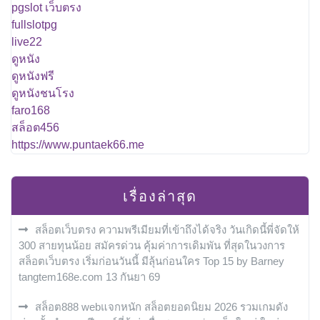
pgslot เว็บตรง
fullslotpg
live22
ดูหนัง
ดูหนังฟรี
ดูหนังชนโรง
faro168
สล็อต456
https://www.puntaek66.me
เรื่องล่าสุด
สล็อตเว็บตรง ความพรีเมียมที่เข้าถึงได้จริง วันเกิดนี้พี่จัดให้
300 สายทุนน้อย สมัครด่วน คุ้มค่าการเดิมพัน ที่สุดในวงการ
สล็อตเว็บตรง เริ่มก่อนวันนี้ มีลุ้นก่อนใคร Top 15 by Barney
tangtem168e.com 13 กันยา 69
สล็อต888 webแจกหนัก สล็อตยอดนิยม 2026 รวมเกมดัง