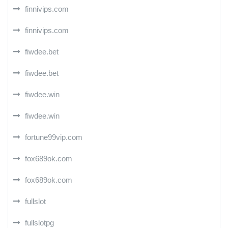
finnivips.com
finnivips.com
fiwdee.bet
fiwdee.bet
fiwdee.win
fiwdee.win
fortune99vip.com
fox689ok.com
fox689ok.com
fullslot
fullslotpg