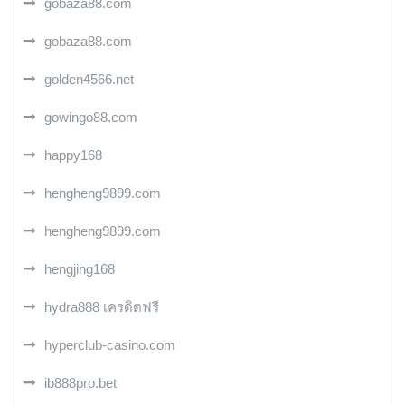
gobaza88.com
gobaza88.com
golden4566.net
gowingo88.com
happy168
hengheng9899.com
hengheng9899.com
hengjing168
hydra888 เครดิตฟรี
hyperclub-casino.com
ib888pro.bet