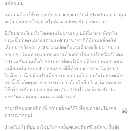
สมัครเลย!
แม้คุณเลือกใช้บริการกับเรา punpro777 ค้ำประกันเลยว่า คุณ
จะลืมเว็บเก่าๆไปอย่างไม่ต้องสงสัยขอรับ ด้วยเหตุว่า
นี่เป็นยอดเยี่ยมเว็บไซต์ตรงไม่ผ่านเอเย่นต์ที่มาแรงที่สุดใน
ขณะนี้ เว็บตรงมาตรฐานระดับนานาชาติที่มีเกมสล็อตให้
เลือกมากยิ่งกว่า 2,000 เกม จัดเต็มเกมที่ยอดเยี่ยมมากมาย
ก่ายกอง ไม่พลาดแนวทางการทำผลกำไรแบบจัดหนักจัดเต็ม
โปรโมชั่นรวมทั้งกิจกรรมเครดิตฟรีเพียบ มีระบบทดลองเล่น
เหมือนจริง ระบบฝากถอนออโต้ที่ทำรายการง่าย ไม่ยุ่งยาก
ไม่มีอย่างน้อยสำหรับเพื่อการฝากถอนอีกด้วย ยังไม่หมดเพียง
เท่านี้ ถ้าเกิดคุณต้องการทราบว่ามีอะไรอีกบ้าง ก็มาทดลอง
ใช้บริการกับพวกเรา สล็อต777 all กันได้เลยจ้ะขอรับ รับ
ประกันความสนุกแน่นอน สมัครเลย!
รวมปริศนายอดฮิตเกี่ยวกับ สล็อต777 ที่คุณอาจจะไม่เคย
ทราบมาก่อน!
สำหรับผู้ใดที่อยากใช้บริการสล็อตแครดิตฟรี แม้กระนั้นยัง