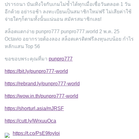
ปรารถนา บันเทิงใจกับเกมไม่ซ้ำได้ทุกเมื่อเชื่อวันตลอด 1 วัน
อีกด้วย อย่ารอช้า ลงทะเบียนเป็นสมาชิกใหม่ฟรี ไม่เสียค่าใช้
จ่ายใดๆก็ตามทั้งนั้นแน่นอน สมัครสมาชิกเลย!
สล็อตแตกง่าย punpro777 punpro777.world 2 พ.ค. 25
Octavio อยากรวยต้องลอง สล็อตเครดิตฟรีลงทุนงบน้อย กำไร
หลักแสน Top 56
ขอขอบพระคุณที่มา
punpro777
https://bit.ly/punpro777-world
https://rebrand.ly/punpro777-world
https://wow.in.th/punpro777-world
https://shorturl.asia/mJRSF
https://cutt.ly/WrxuuOca
https://t.co/PsE9foyIoi