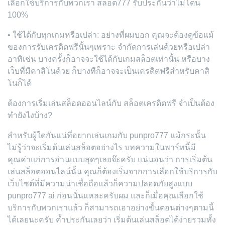
เลือกใช้บริการกับพวกเรา สล็อต777 รับประกันว่าไม่โดน
100%
• ใช้ได้กับทุกเกมหรือเปล่า: อย่างที่ผมบอก คุณจะต้องดูข้อแม้
ของการรับเครดิตฟรีนั้นๆเพราะ จำกัดการเล่นด้วยหรือเปล่า
อาทิเช่น บางครั้งก็อาจจะใช้ได้กับเกมสล็อตเท่านั้น หรือบาง
เว็บที่มีคาสิโนด้วย ก็บางทีก็อาจจะเป็นเครดิตฟรีสำหรับคาสิ
โนก็ได้
ต้องการเริ่มเล่นสล็อตออนไลน์กับ สล็อตเครดิตฟรี จำเป็นต้อง
ทำยังไงบ้าง?
สำหรับผู้ใดกันแน่ที่อยากเล่นเกมกับ punpro777 แม้กระนั้น
ไม่รู้ว่าจะเริ่มต้นเล่นสล็อตอย่างไร บทความในพาร์ทนี้มี
คุณค่าแก่การอ่านแบบสุดๆเลยจ๊ะครับ แน่นอนว่า การเริ่มต้น
เล่นสล็อตออนไลน์นั้น คุณก็ต้องเริ่มจากการเลือกใช้บริการกับ
เว็บไซต์ที่มีความน่าเชื่อถือแล้วก็ความปลอดภัยสูงแบบ
punpro777 ai ก่อนนั่นแหละครับผม และก็เมื่อคุณเลือกใช้
บริการกับพวกเราแล้ว ก็สามารถเอาอย่างขั้นตอนต่างๆตามนี้
ได้เลยนะครับ ค้ำประกันเลยว่า เริ่มต้นเล่นสล็อตได้ง่ายรวมทั้ง