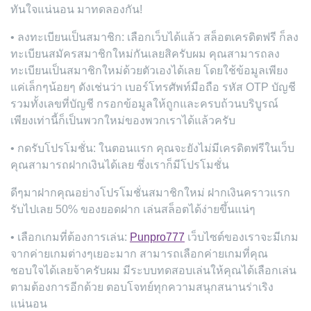
ทันใจแน่นอน มาทดลองกัน!
• ลงทะเบียนเป็นสมาชิก: เลือกเว็บได้แล้ว สล็อตเครดิตฟรี ก็ลง
ทะเบียนสมัครสมาชิกใหม่กันเลยสิครับผม คุณสามารถลง
ทะเบียนเป็นสมาชิกใหม่ด้วยตัวเองได้เลย โดยใช้ข้อมูลเพียง
แค่เล็กๆน้อยๆ ดังเช่นว่า เบอร์โทรศัพท์มือถือ รหัส OTP บัญชี
รวมทั้งเลขที่บัญชี กรอกข้อมูลให้ถูกและครบถ้วนบริบูรณ์
เพียงเท่านี้ก็เป็นพวกใหม่ของพวกเราได้แล้วครับ
• กดรับโปรโมชั่น: ในตอนแรก คุณจะยังไม่มีเครดิตฟรีในเว็บ
คุณสามารถฝากเงินได้เลย ซึ่งเราก็มีโปรโมชั่น
ดีๆมาฝากคุณอย่างโปรโมชั่นสมาชิกใหม่ ฝากเงินคราวแรก
รับไปเลย 50% ของยอดฝาก เล่นสล็อตได้ง่ายขึ้นแน่ๆ
• เลือกเกมที่ต้องการเล่น:
Punpro777
เว็บไซต์ของเราจะมีเกม
จากค่ายเกมต่างๆเยอะมาก สามารถเลือกค่ายเกมที่คุณ
ชอบใจได้เลยจ้าครับผม มีระบบทดสอบเล่นให้คุณได้เลือกเล่น
ตามต้องการอีกด้วย ตอบโจทย์ทุกความสนุกสนานร่าเริง
แน่นอน