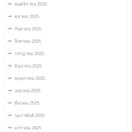
พฤศจิกายน 2025
ตุลาคม 2025
กันยายน 2025
สิงหาคม 2025
กรกฎาคม 2025
มิถุนายน 2025
พฤษภาคม 2025
เมษายน 2025
มีนาคม 2025
กุมภาพันธ์ 2025
มกราคม 2025