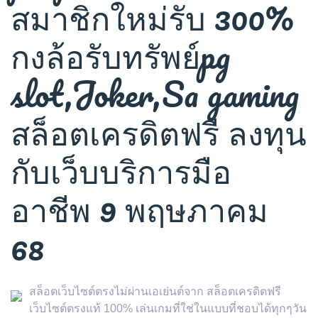
สมาชิกใหม่รับ 300%
กงล้อรับทรัพย์pg
slot,Joker,Sa gaming
สล็อตเครดิตฟรี ลงทุน
กับเว็บบริการมือ
อาชีพ 9 พฤษภาคม
68
สล็อตเว็บไซต์ตรงไม่ผ่านเอเย่นต์จาก สล็อตเครดิตฟรี
เว็บไซต์ตรงแท้ 100% เล่นเกมที่ใช่ในแบบที่ชอบได้ทุกๆวัน