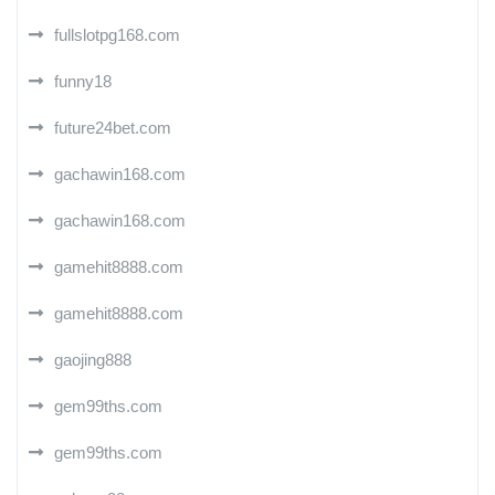
fullslotpg168.com
funny18
future24bet.com
gachawin168.com
gachawin168.com
gamehit8888.com
gamehit8888.com
gaojing888
gem99ths.com
gem99ths.com