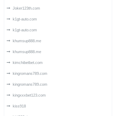
Joker123th.com
k1gt-auto.com
k1gt-auto.com
khumsup888.me
khumsup888.me
kimchibetbet.com
kingromans789.com
kingromans789.com
kingxxxbet123.com
kiss918