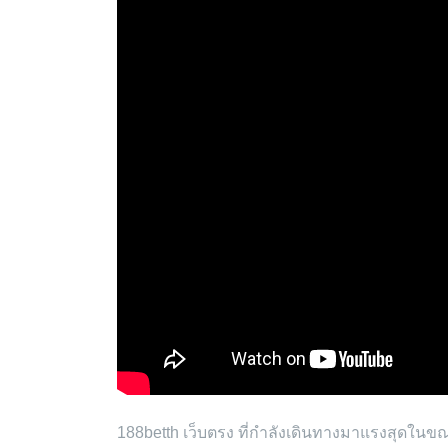
188betth เว็บตรง ที่กำลังเดินทางมาแรงสุดในขณ