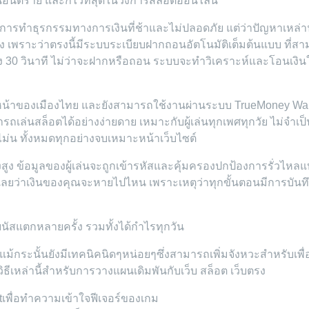
นอันตราย และก็ไวที่สุดในวงการสล็อตออนไลน์
นการทำธุรกรรมทางการเงินที่ช้าและไม่ปลอดภัย แต่ว่าปัญหาเหล่าน
์ตรง เพราะว่าตรงนี้มีระบบระเบียบฝากถอนอัตโนมัติเต็มต้นแบบ ที่ส
ง 30 วินาที ไม่ว่าจะฝากหรือถอน ระบบจะทำวิเคราะห์และโอนเงิน
วหน้าของเมืองไทย และยังสามารถใช้งานผ่านระบบ TrueMoney Wall
รถเล่นสล็อตได้อย่างง่ายดาย เหมาะกับผู้เล่นทุกเพศทุกวัย ไม่จำเป็
ม่น ทั้งหมดทุกอย่างจบเหมาะหน้าเว็บไซต์
ูง ข้อมูลของผู้เล่นจะถูกเข้ารหัสและคุ้มครองปกป้องการรั่วไหล
วลเลยว่าเงินของคุณจะหายไปไหน เพราะเหตุว่าทุกขั้นตอนมีการบัน
นัสแตกหลายครั้ง รวมทั้งได้กำไรทุกวัน
 แม้กระนั้นยังมีเทคนิคนิดๆหน่อยๆซึ่งสามารถเพิ่มจังหวะสำหรับเพื
ช้วิธีเหล่านี้สำหรับการวางแผนเดิมพันกับเว็บ สล็อต เว็บตรง
เพื่อทำความเข้าใจฟีเจอร์ของเกม