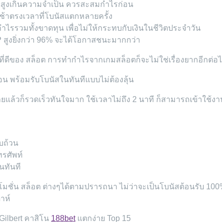
มาณสูงเกินความจำเป็น ควรสะสมกำไรก่อน
งเช้าตรงเวลาที่โบนัสแตกหลายครั้ง
งกำไรรวมทั้งขาดทุน เพื่อไม่ให้กระทบกับเงินในชีวิตประจำวัน
RTP สูงยิ่งกว่า 96% จะได้โอกาสชนะมากกว่า
บที่ดีของ สล็อต การทำกำไรจากเกมสล็อตก็จะไม่ใช่เรื่องยากอีกต่อ
ตอน พร้อมรับโบนัสในทันทีแบบไม่ต้องลุ้น
ยแล้วก็รวดเร็วทันใจมาก ใช้เวลาไม่ถึง 2 นาที ก็สามารถเข้าใช้งา
บถ้วน
ทรศัพท์
ในทันที
มชั่น สล็อต ต่างๆได้ตามปรารถนา ไม่ว่าจะเป็นโบนัสต้อนรับ 100
าห์
Gilbert คาสิโน
188bet
แตกง่าย Top 15