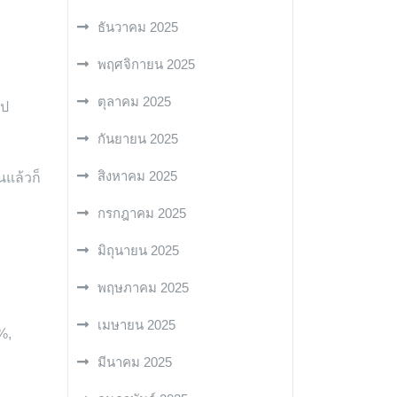
ธันวาคม 2025
พฤศจิกายน 2025
ตุลาคม 2025
ไป
กันยายน 2025
สิงหาคม 2025
นแล้วก็
กรกฎาคม 2025
มิถุนายน 2025
พฤษภาคม 2025
เมษายน 2025
%,
มีนาคม 2025