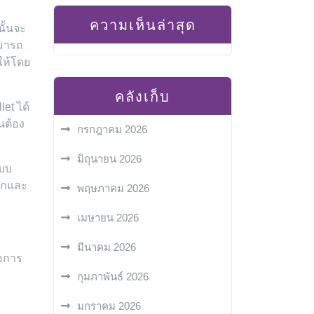
ความเห็นล่าสุด
ั้นจะ
ามารถ
ให้โดย
คลังเก็บ
et ได้
นต้อง
กรกฎาคม 2026
มิถุนายน 2026
แบบ
ทึกและ
พฤษภาคม 2026
เมษายน 2026
มีนาคม 2026
่อการ
กุมภาพันธ์ 2026
มกราคม 2026