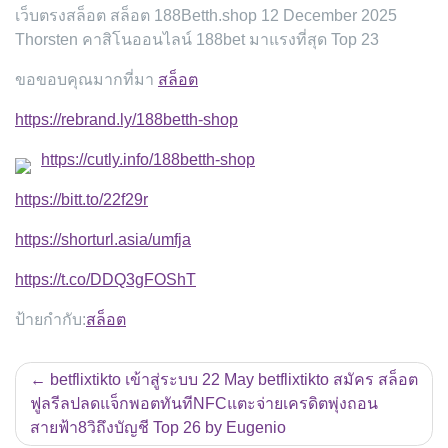
เว็บตรงสล็อต สล็อต 188Betth.shop 12 December 2025
Thorsten คาสิโนออนไลน์ 188bet มาแรงที่สุด Top 23
ขอขอบคุณมากที่มา
สล็อต
https://rebrand.ly/188betth-shop
https://cutly.info/188betth-shop
https://bitt.to/22f29r
https://shorturl.asia/umfja
https://t.co/DDQ3gFOShT
ป้ายกำกับ:
สล็อต
แนะแนว
betflixtikto เข้าสู่ระบบ 22 May betflixtikto สมัคร สล็อต
เรื่อง
ฟูลรีลปลดแจ็กพอตทันทีNFCแตะจ่ายเครดิตพุ่งถอน
สายฟ้า8วิถึงบัญชี Top 26 by Eugenio