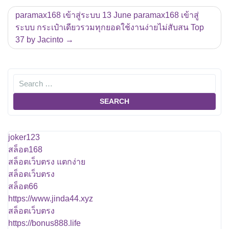
paramax168 เข้าสู่ระบบ 13 June paramax168 เข้าสู่
ระบบ กระเป๋าเดียวรวมทุกยอดใช้งานง่ายไม่สับสน Top
37 by Jacinto
joker123
สล็อต168
สล็อตเว็บตรง แตกง่าย
สล็อตเว็บตรง
สล็อต66
https://www.jinda44.xyz
สล็อตเว็บตรง
https://bonus888.life