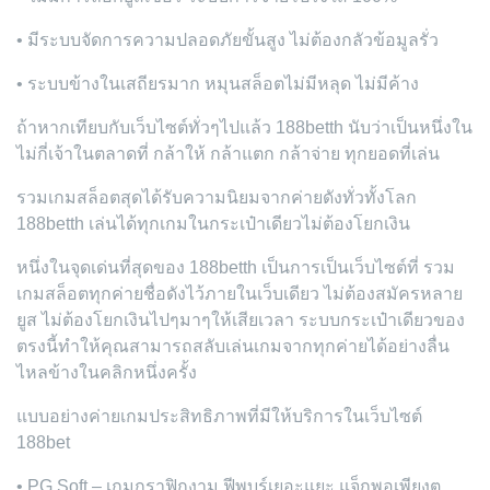
• มีระบบจัดการความปลอดภัยขั้นสูง ไม่ต้องกลัวข้อมูลรั่ว
• ระบบข้างในเสถียรมาก หมุนสล็อตไม่มีหลุด ไม่มีค้าง
ถ้าหากเทียบกับเว็บไซต์ทั่วๆไปแล้ว 188betth นับว่าเป็นหนึ่งใน
ไม่กี่เจ้าในตลาดที่ กล้าให้ กล้าแตก กล้าจ่าย ทุกยอดที่เล่น
รวมเกมสล็อตสุดได้รับความนิยมจากค่ายดังทั่วทั้งโลก
188betth เล่นได้ทุกเกมในกระเป๋าเดียวไม่ต้องโยกเงิน
หนึ่งในจุดเด่นที่สุดของ 188betth เป็นการเป็นเว็บไซต์ที่ รวม
เกมสล็อตทุกค่ายชื่อดังไว้ภายในเว็บเดียว ไม่ต้องสมัครหลาย
ยูส ไม่ต้องโยกเงินไปๆมาๆให้เสียเวลา ระบบกระเป๋าเดียวของ
ตรงนี้ทำให้คุณสามารถสลับเล่นเกมจากทุกค่ายได้อย่างลื่น
ไหลข้างในคลิกหนึ่งครั้ง
แบบอย่างค่ายเกมประสิทธิภาพที่มีให้บริการในเว็บไซต์
188bet
• PG Soft – เกมกราฟิกงาม ฟีพบร์เยอะแยะ แจ็กพอเพียงต