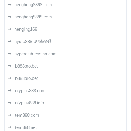
hengheng9899.com
hengheng9899.com
hengjing168
hydra888 เครดิตฟรี
hyperclub-casino.com
ib888pro.bet
ib888pro.bet
infyplus888.com
infyplus888.info
item388.com
item388.net