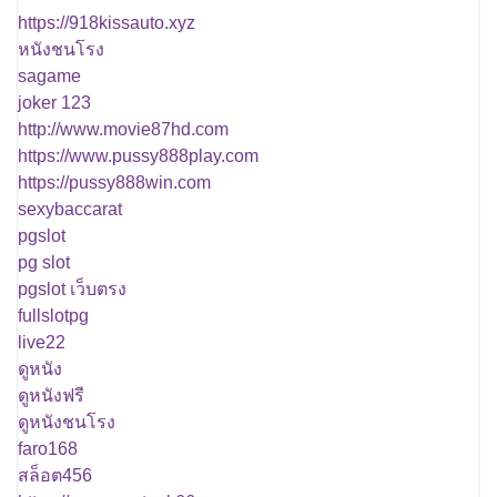
https://918kissauto.xyz
หนังชนโรง
sagame
joker 123
http://www.movie87hd.com
https://www.pussy888play.com
https://pussy888win.com
sexybaccarat
pgslot
pg slot
pgslot เว็บตรง
fullslotpg
live22
ดูหนัง
ดูหนังฟรี
ดูหนังชนโรง
faro168
สล็อต456