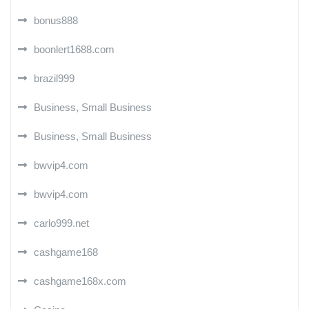
bonus888
boonlert1688.com
brazil999
Business, Small Business
Business, Small Business
bwvip4.com
bwvip4.com
carlo999.net
cashgame168
cashgame168x.com