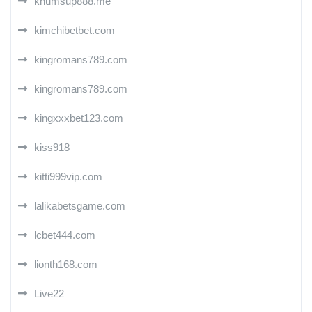
khumsup888.me
kimchibetbet.com
kingromans789.com
kingromans789.com
kingxxxbet123.com
kiss918
kitti999vip.com
lalikabetsgame.com
lcbet444.com
lionth168.com
Live22