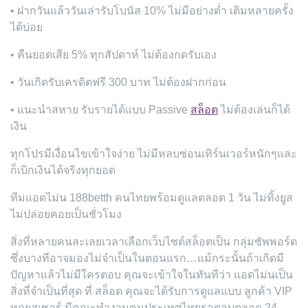
• ฝากวันแล้ววันเล่ารับโบนัส 10% ไม่มีอย่างต่ำ เติมหลายครั้ง
ได้บ่อย
• คืนยอดเสีย 5% ทุกสัปดาห์ ไม่ต้องกดรับเอง
• วันเกิดรับเครดิตฟรี 300 บาท ไม่ต้องฝากก่อน
• แนะนำสหาย รับรายได้แบบ Passive
สล็อต
ไม่ต้องเล่นก็ได้
เงิน
ทุกโปรมีเงื่อนไขเข้าใจง่าย ไม่มีหลบซ่อนเทิร์นเวอร์หนักๆและ
ก็เบิกเงินได้จริงทุกยอด
ทีมแอดไม่น 188betth คนไทยพร้อมดูแลตลอด 1 วัน ไม่ทิ้งยูส
ไม่ปล่อยคอยเป็นชั่วโมง
สิ่งที่หลายคนละเลยเวลาเลือกเว็บไซต์สล็อตเป็น กลุ่มซัพพอร์ต
ซึ่งบางทีอาจมองไม่จำเป็นในตอนแรก…แม้กระนั้นถ้าเกิดมี
ปัญหาแล้วไม่มีใครตอบ คุณจะเข้าใจในทันทีว่า แอดไม่นเป็น
สิ่งที่จำเป็นที่สุด ที่ สล็อต คุณจะได้รับการดูแลแบบ ลูกค้า VIP
ทุกยูสเซอร์ มีคณะทำงานคนประเทศไทยรอตอบตลอด 24