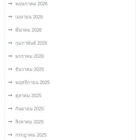
พฤษภาคม 2026
เมษายน 2026
มีนาคม 2026
กุมภาพันธ์ 2026
มกราคม 2026
ธันวาคม 2025
พฤศจิกายน 2025
ตุลาคม 2025
กันยายน 2025
สิงหาคม 2025
กรกฎาคม 2025