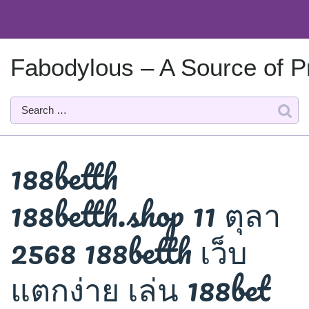
Skip
to
content
Fabodylous – A Source of Pr
188betth
188betth.shop 11 ตุลา
2568 188betth เว็บ
แตกง่าย เล่น 188bet