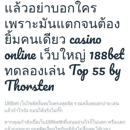
แล้วอย่าบอกใคร
เพราะมันแตกจนต้อง
ยิ้มคนเดียว casino
online เว็บใหญ่ 188bet
ทดลองเล่น Top 55 by
Thorsten
188bet เว็บไซต์สล็อตเว็บตรงสุดจัด รวมสล็อตแตกง่าย เล่น
แล้วกำไรปัง ถอนได้จริงไม่กั๊ก
หากคุณกำลังเบื่อเว็บ188betthที่เล่นอย่างไรก็ไม่แตก หรือแตก
แล้วถอนยาก ยอดติดเงื่อนไขปั่นเทิร์นไม่สิ้นสุด ได้เวลา