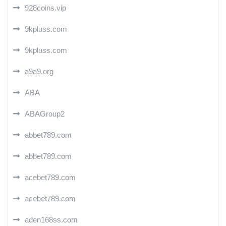
928coins.vip
9kpluss.com
9kpluss.com
a9a9.org
ABA
ABAGroup2
abbet789.com
abbet789.com
acebet789.com
acebet789.com
aden168ss.com