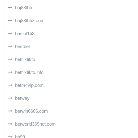
baj88thb
baj88thbz.com
baslot168
bestbet
betflixtikto
betflixtikto.info
betm4vip.com
betway
betwin6666.com
betworld369hot.com
bh99