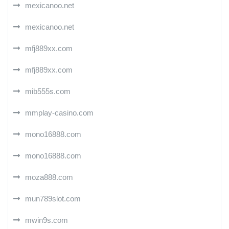
mexicanoo.net
mexicanoo.net
mfj889xx.com
mfj889xx.com
mib555s.com
mmplay-casino.com
mono16888.com
mono16888.com
moza888.com
mun789slot.com
mwin9s.com