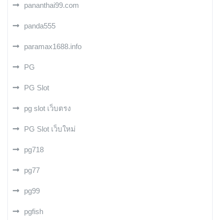
pananthai99.com
panda555
paramax1688.info
PG
PG Slot
pg slot เว็บตรง
PG Slot เว็บใหม่
pg718
pg77
pg99
pgfish