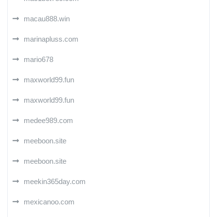
macau888.win
marinapluss.com
mario678
maxworld99.fun
maxworld99.fun
medee989.com
meeboon.site
meeboon.site
meekin365day.com
mexicanoo.com