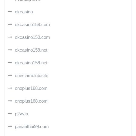
okcasino
okcasino159.com
okcasino159.com
okcasino159.net
okcasino159.net
onesiamclub.site
onoplus168.com
onoplus168.com
p2vvip
pananthai99.com