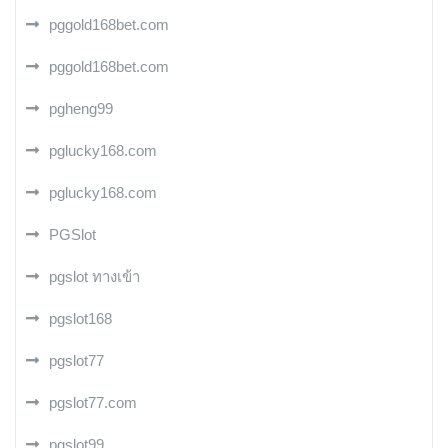
pggold168bet.com
pggold168bet.com
pgheng99
pglucky168.com
pglucky168.com
PGSlot
pgslot ทางเข้า
pgslot168
pgslot77
pgslot77.com
pgslot99