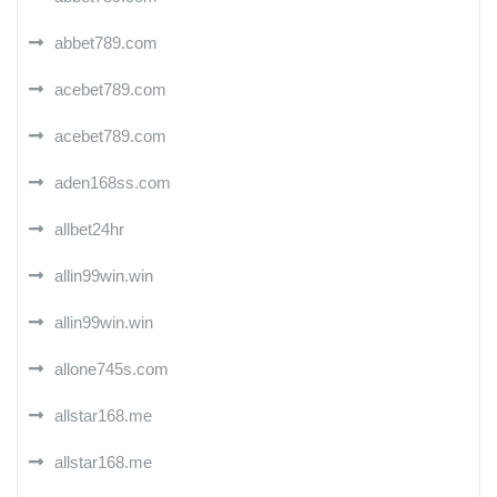
abbet789.com
acebet789.com
acebet789.com
aden168ss.com
allbet24hr
allin99win.win
allin99win.win
allone745s.com
allstar168.me
allstar168.me