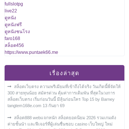
fullslotpg
live22
ดูหนัง
ดูหนังฟรี
ดูหนังชนโรง
faro168
สล็อต456
https://www.puntaek66.me
เรื่องล่าสุด
สล็อตเว็บตรง ความพรีเมียมที่เข้าถึงได้จริง วันเกิดนี้พี่จัดให้
300 สายทุนน้อย สมัครด่วน คุ้มค่าการเดิมพัน ที่สุดในวงการ
สล็อตเว็บตรง เริ่มก่อนวันนี้ มีลุ้นก่อนใคร Top 15 by Barney
tangtem168e.com 13 กันยา 69
สล็อต888 webแจกหนัก สล็อตยอดนิยม 2026 รวมเกมดัง
ค่ายชั้นนำ และฟีเจอร์ที่ผู้เล่นชื่นชอบ casino เว็บใหญ่ ใหม่