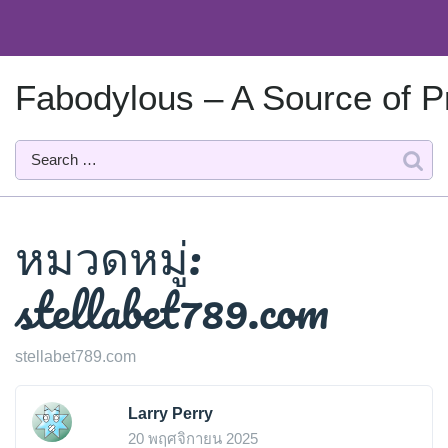
Skip
to
content
Fabodylous – A Source of Pr
หมวดหมู่:
stellabet789.com
stellabet789.com
Larry Perry
20 พฤศจิกายน 2025