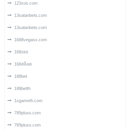
123xos.com
13satanbets.com
13satanbets.com
1688vegasx.com
168slot
168สล็อต
188bet
188betth
1xgameth.com
789pluss.com
789pluss.com