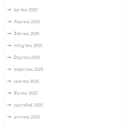
ตุลาคม 2025
กันยายน 2025
สิงหาคม 2025
กรกฎาคม 2025
มิถุนายน 2025
พฤษภาคม 2025
เมษายน 2025
มีนาคม 2025
กุมภาพันธ์ 2025
มกราคม 2025