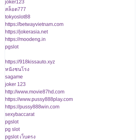
joker123
สล็อต777
tokyoslot88
https://betwayvietnam.com
https://jokerasia.net
https://moodeng.in
pgslot
https://918kissauto.xyz
หนังชนโรง
sagame
joker 123
http://www.movie87hd.com
https://www.pussy888play.com
https://pussy888win.com
sexybaccarat
pgslot
pg slot
pgslot เว็บตรง