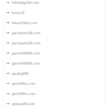
fullslotpg168.com
funny18
future24bet.com
gachawin168.com
gachawin168.com
gamehit8888.com
gamehit8888.com
gaojing888
gem99ths.com
gem99ths.com
gobaza88.com