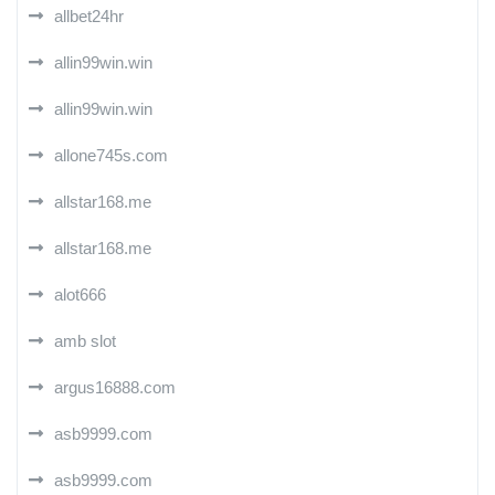
allbet24hr
allin99win.win
allin99win.win
allone745s.com
allstar168.me
allstar168.me
alot666
amb slot
argus16888.com
asb9999.com
asb9999.com