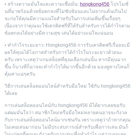
• สร้างความมั่นใจและความเชื่อมั่น:
hongkong456
โปรโมชั่
นที่มาพร้อมด้วยข้อตกลงที่ไม่ซับซ้อนและไม่ยากแค้นเกินไป
จะก่อให้คุณมีความแน่ใจสำหรับในการเล่นเพิ่มขึ้นเรื่อยๆ
เนื่องจากว่าคุณจะใช้เครดิตฟรีที่ได้รับสำหรับการได้กำไรตาม
ข้อตกลงได้อย่างมีความสุข เล่นได้อย่างแน่ใจแน่นอน
• ทำกำไรระยะยาว: Hongkong456 การรับเครดิตฟรีเรื่อยจะมี
ผลให้คุณได้โอกาสสำหรับการได้กำไรในระยะยาวด้วยนะ
ครับ เพราะเหตุว่าเกมสล็อตที่คุณเลือกเล่นนั้น หากมีทุนมาก
ขึ้น ก็บางทีก็อาจจะทำกำไรได้มากขึ้นอีกด้วย มองดูทางไหนก็
คุ้มค่าแน่ๆครับ
วิธีการเล่นสล็อตออนไลน์สำหรับมือใหม่ ใช้กับ hongkong456
ได้เลย
การเล่นสล็อตออนไลน์กับ hongkong456 มิได้ยากเลยขอรับ
แต่ผมมั่นใจว่า สมาชิกใหม่หรือมือใหม่หลายคนอาจจะกังวล
กับการเล่นสล็อตออนไลน์มากเช่นกัน เพราะเหตุว่าถ้าหากคุณ
ไม่เคยเล่นมาก่อน ไม่มีประสบการณ์สำหรับเพื่อการเล่น มันก็
ไม่แปลกที่คุณจะกังวลกับการเล่นเพื่อทำกำไร แต่ว่าบอกเลย