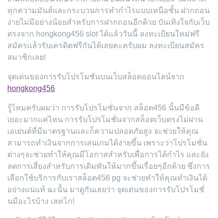
ทุกความมันส์และกระบวนการทำกำไรแบบเหนือชั้น ฝากถอน
ง่ายไม่มีอย่างน้อยสำหรับการฝากถอนอีกด้วย บันเทิงใจกับเว็บ
ตรงจาก hongkong456 slot ได้แล้ววันนี้ ลงทะเบียนใหม่ฟรี
สมัครแล้วรับเครดิตฟรีกันได้เลยคะครับผม ลงทะเบียนสมัคร
สมาชิกเลย!
จุดเด่นของการรับโปรโมชั่นบนเว็บสล็อตออนไลน์จาก
hongkong456
รู้ไหมครับผมว่า การรับโปรโมชั่นจาก สล็อต456 นั้นมีข้อดี
เยอะมากแค่ไหน การรับโปรโมชั่นจากสล็อตเว็บตรงไม่ผ่าน
เอเย่นต์ที่มีมาตรฐานและก็ความปลอดภัยสูง จะช่วยให้คุณ
สามารถทำเงินจากการเล่นเกมได้ง่ายขึ้น เพราะว่าโปรโมชั่น
ต่างๆจะช่วยทำให้คุณมีโอกาสสำหรับเพื่อการได้กำไร และยัง
ลดการเสี่ยงสำหรับการเดิมพันให้มากขึ้นเรื่อยๆอีกด้วย ซึ่งการ
เลือกใช้บริการกับเราสล็อต456 pg จะช่วยทำให้คุณทำเงินได้
อย่างแน่แท้ ฉะนั้น มาดูกันเลยว่า จุดเด่นของการรับโปรโมชั่
นมีอะไรบ้าง เลทโก!