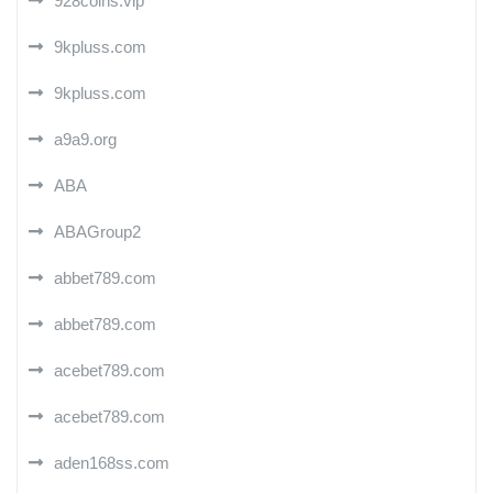
928coins.vip
9kpluss.com
9kpluss.com
a9a9.org
ABA
ABAGroup2
abbet789.com
abbet789.com
acebet789.com
acebet789.com
aden168ss.com