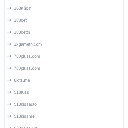
168สล็อต
188bet
188betth
1xgameth.com
789pluss.com
789pluss.com
8lots.me
918Kiss
918kissauto
918kissme