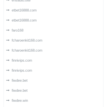
erisauto.site
etbet16888.com
etbet16888.com
faro168
fcharoenkit168.com
fcharoenkit168.com
finnivips.com
finnivips.com
fiwdee.bet
fiwdee.bet
fiwdee.win