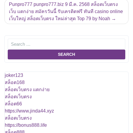
Punpro777 punpro777.biz 9 มี.ค. 2568 สล็อตเว็บตรง
เว็บ แตกง่าย สมัครวันนี้ รับเครดิตฟรี ทันที casino online
เว็บใหญ่ สล็อตเว็บตรง ใหม่ล่าสุด Top 79 by Noah
joker123
สล็อต168
สล็อตเว็บตรง แตกง่าย
สล็อตเว็บตรง
สล็อต66
https://www.jinda44.xyz
สล็อตเว็บตรง
https://bonus888.life
สล็อต888