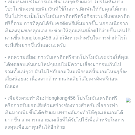
• เพิ่มเงินที่ใช้ในการเดิมพัน: แน่ๆครับผมว่า โปรโมชั่นบาง
โปรโมชั่นจะช่วยเพิ่มเงินที่ใช้ในการเดิมพันให้กับคุณได้มาก
ขึ้น ไม่ว่าจะเป็นโปรโมชั่นเครดิตฟรีหรือกิจกรรมที่แจกเครดิต
ฟรีก็ตาม การที่คุณได้รับเครดิตฟรีเพิ่มมากขึ้น นอกเหนือจาก
เงินลงทุนของคุณเอง จะช่วยให้คุณเล่นสล็อตได้ง่ายขึ้น เล่นได้
นานขึ้น hongkong456 แล้วก็จังหวะสำหรับในการทำกำไรก็
จะมีเพิ่มมากขึ้นนั่นเองนะครับ
• ลดความเสี่ยง: การรับเครดิตฟรีจากโปรโมชั่นจะช่วยให้คุณ
ได้ทดสอบเล่นเกมใหม่ๆแบบไม่มีความเสี่ยงมากจนเกินไป
รวมทั้งแน่ๆว่า มันไม่ใช่กับเกมใหม่เพียงแค่นั้น เกมไหนๆก็จะ
เสี่ยงน้อยลง เนื่องจากถ้าหากเล่นเสียก็เสียเครดิตฟรีก่อน
นั่นเอง
• เพิ่มจังหวะทำเงิน: Hongkong456 โปรโมชั่นเครดิตฟรี
หรือการรับยอดเสียล้วนสร้างช่องทางสำหรับเพื่อการทำ
เงินมากเพิ่มขึ้นได้ครับผม เพราะมันจะทำให้คุณเล่นเกมได้
มากขึ้น สามารถเอายอดเสียที่ได้รับไปใช้เพื่อสำหรับในการ
ลงทุนเพื่อเอาทุนคืนได้อีกด้วย