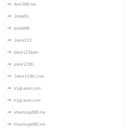
item388.net
Jinda55
jinda888
Joker123
joker123auto
joker123th
Joker123th.com
k1gt-auto.com
k1gt-auto.com
khumsup888.me
khumsup888.me