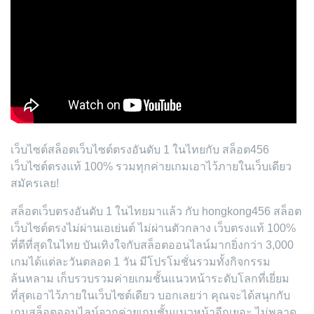
เว็บไซต์สล็อตเว็บไซต์ตรงอันดับ 1 ในไทยกับ สล็อต456
เว็บไซต์ตรงแท้ 100% รวมทุกค่ายเกมเอาไว้ภายในเว็บเดียว
สมัครเลย!
สล็อตเว็บตรงอันดับ 1 ในไทยมาแล้ว กับ hongkong456 สล็อต
เว็บไซต์ตรงไม่ผ่านเอเย่นต์ ไม่ผ่านตัวกลาง เว็บตรงแท้ 100%
ที่ดีที่สุดในไทย บันเทิงใจกับสล็อตออนไลน์มากยิ่งกว่า 3,000
เกมได้แต่ละวันตลอด 1 วัน มีโปรโมชั่นรวมทั้งกิจกรรม
ล้นหลาม เก็บรวบรวมค่ายเกมชั้นแนวหน้าระดับโลกที่เยี่ยม
ที่สุดเอาไว้ภายในเว็บไซต์เดียว บอกเลยว่า คุณจะได้สนุกกับ
เกมสล็อตออนไลน์จากค่ายเกมชั้นแนวหน้าอีกเยอะ ไม่พลาด