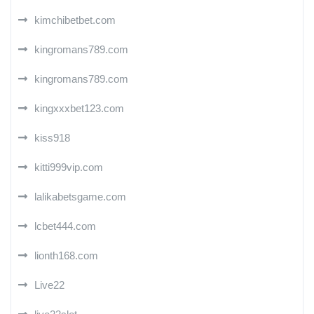
kimchibetbet.com
kingromans789.com
kingromans789.com
kingxxxbet123.com
kiss918
kitti999vip.com
lalikabetsgame.com
lcbet444.com
lionth168.com
Live22