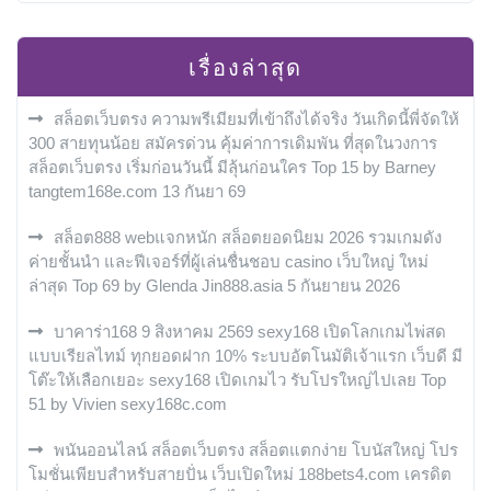
เรื่องล่าสุด
สล็อตเว็บตรง ความพรีเมียมที่เข้าถึงได้จริง วันเกิดนี้พี่จัดให้
300 สายทุนน้อย สมัครด่วน คุ้มค่าการเดิมพัน ที่สุดในวงการ
สล็อตเว็บตรง เริ่มก่อนวันนี้ มีลุ้นก่อนใคร Top 15 by Barney
tangtem168e.com 13 กันยา 69
สล็อต888 webแจกหนัก สล็อตยอดนิยม 2026 รวมเกมดัง
ค่ายชั้นนำ และฟีเจอร์ที่ผู้เล่นชื่นชอบ casino เว็บใหญ่ ใหม่
ล่าสุด Top 69 by Glenda Jin888.asia 5 กันยายน 2026
บาคาร่า168 9 สิงหาคม 2569 sexy168 เปิดโลกเกมไพ่สด
แบบเรียลไทม์ ทุกยอดฝาก 10% ระบบอัตโนมัติเจ้าแรก เว็บดี มี
โต๊ะให้เลือกเยอะ sexy168 เปิดเกมไว รับโปรใหญ่ไปเลย Top
51 by Vivien sexy168c.com
พนันออนไลน์ สล็อตเว็บตรง สล็อตแตกง่าย โบนัสใหญ่ โปร
โมชั่นเพียบสำหรับสายปั่น เว็บเปิดใหม่ 188bets4.com เครดิต