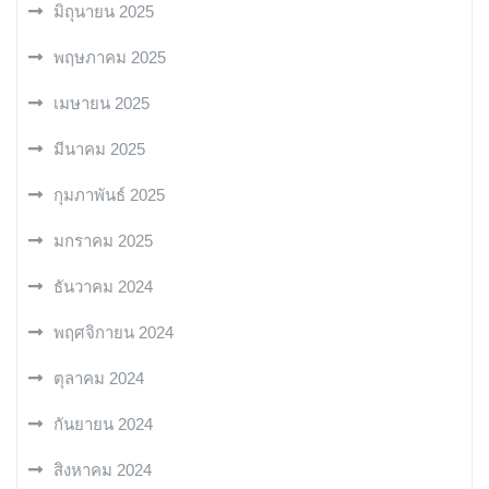
มิถุนายน 2025
พฤษภาคม 2025
เมษายน 2025
มีนาคม 2025
กุมภาพันธ์ 2025
มกราคม 2025
ธันวาคม 2024
พฤศจิกายน 2024
ตุลาคม 2024
กันยายน 2024
สิงหาคม 2024