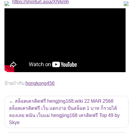
https://shorturl.asia/XN6mh
ป้ายกำกับ:
hongkong456
แนะแนว
สล็อตเครดิตฟรี hengjing168.wiki 22 MAR 2568
เรื่อง
สล็อตเครดิตฟรี เว็บ แตกง่าย ปั่นสล็อต 1 บาท ก็รวยได้
ลองเลย พนัน เว็บแม่ hengjing168 เครดิตฟรี Top 49 by
Skye