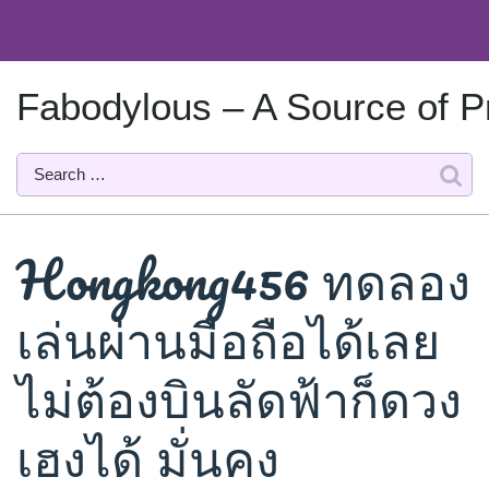
Skip
to
content
Fabodylous – A Source of Pr
Hongkong456 ทดลอง
เล่นผ่านมือถือได้เลย
ไม่ต้องบินลัดฟ้าก็ดวง
เฮงได้ มั่นคง