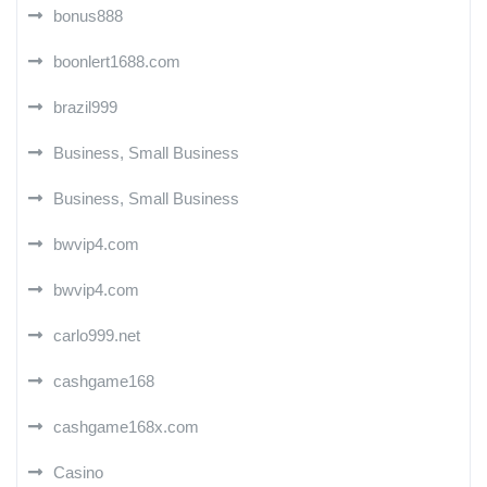
bonus888
boonlert1688.com
brazil999
Business, Small Business
Business, Small Business
bwvip4.com
bwvip4.com
carlo999.net
cashgame168
cashgame168x.com
Casino