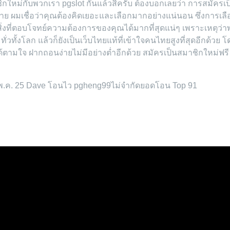
หม่กับพวกเรา pgslot กันแล้วสิครับ ต้องบอกเลยว่า การสมัครเป
ะง่าย ผมเชื่อว่าคุณต้องคิดเยอะและเลือกมากอย่างแน่นอน ซึ่งการเลื
ิ่งที่ตอบโจทย์ความต้องการของคุณได้มากที่สุดแน่ๆ เพราะเหตุว่
วทั้งโลก แล้วก็ยังเป็นเว็บไทยแท้ที่เข้าใจคนไทยสูงที่สุดอีกด้วย โ
ด้ตามใจ ฝากถอนง่ายไม่มีอย่างต่ำอีกด้วย สมัครเป็นสมาชิกใหม่ฟรี 
พ.ค. 25 Dave โอนไว pgheng99ไม่จำกัดยอดโอน Top 91