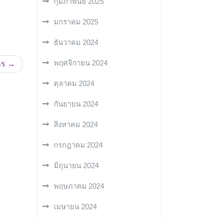
กุมภาพันธ์ 2025
มกราคม 2025
ธันวาคม 2024
พฤศจิกายน 2024
คร
ตุลาคม 2024
กันยายน 2024
สิงหาคม 2024
กรกฎาคม 2024
มิถุนายน 2024
พฤษภาคม 2024
เมษายน 2024