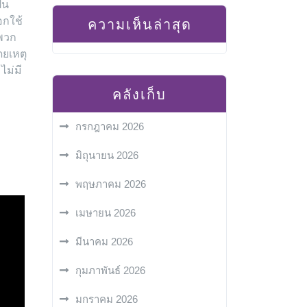
็น
ความเห็นล่าสุด
อกใช้
าพวก
ดยเหตุ
ไม่มี
คลังเก็บ
กรกฎาคม 2026
มิถุนายน 2026
พฤษภาคม 2026
เมษายน 2026
มีนาคม 2026
กุมภาพันธ์ 2026
มกราคม 2026