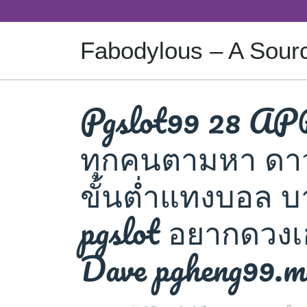
Skip
to
content
Fabodylous – A Sourc
Pgslot99 28 APR 
ทุกคนตามหา ดาวน
ขั้นต่ำแทงบอล บ
pgslot อยากดวงเฮ
Dave pgheng99.m