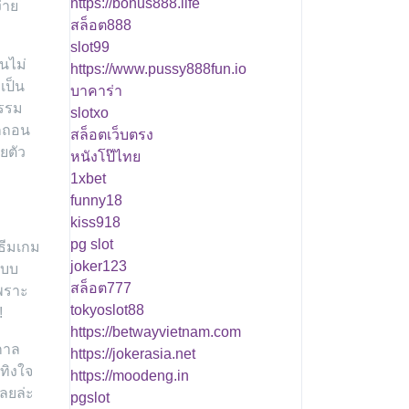
https://bonus888.life
่าย
สล็อต888
slot99
นไม่
https://www.pussy888fun.io
เป็น
บาคาร่า
กรรม
slotxo
ากถอน
สล็อตเว็บตรง
ยตัว
หนังโป๊ไทย
1xbet
funny18
kiss918
pg slot
 ธีมเกม
joker123
แบบ
สล็อต777
เพราะ
tokyoslot88
!
https://betwayvietnam.com
กาล
https://jokerasia.net
ทิงใจ
https://moodeng.in
เลยล่ะ
pgslot