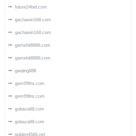
future24bet.com
gachawin168.com
gachawin168.com
gamehit8888.com
gamehit8888.com
gaojing888
gem99ths.com
gem99ths.com
gobaza88.com
gobaza88.com
golden4566.net