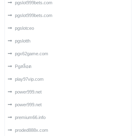
pgslot999bets.com
pgslot999bets.com
pgslotceo
pgslotth
pgx62game.com
Pgสล็อต
play97vip.com
power999.net
power999.net
premium66.info
proded888x.com