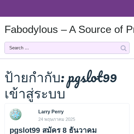
Skip
to
content
Fabodylous – A Source of Pr
ป้ายกำกับ:
pgslot99
เข้าสู่ระบบ
Larry Perry
24 พฤษภาคม 2025
pgslot99 สมัคร 8 ธันวาคม