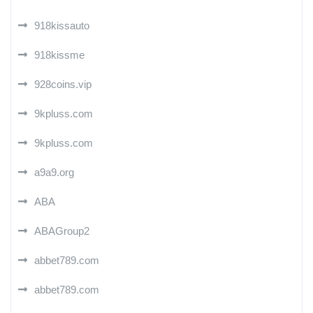
918kissauto
918kissme
928coins.vip
9kpluss.com
9kpluss.com
a9a9.org
ABA
ABAGroup2
abbet789.com
abbet789.com