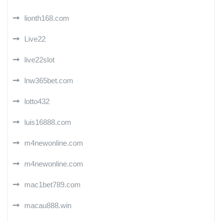
lionth168.com
Live22
live22slot
lnw365bet.com
lotto432
luis16888.com
m4newonline.com
m4newonline.com
mac1bet789.com
macau888.win