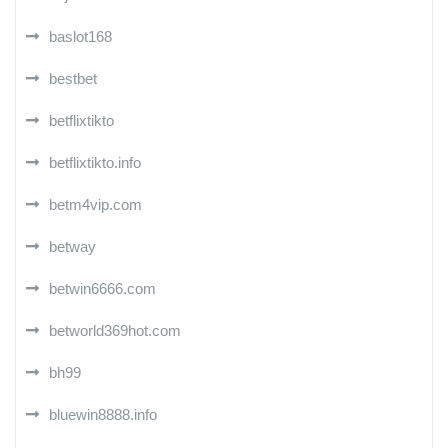
baslot168
bestbet
betflixtikto
betflixtikto.info
betm4vip.com
betway
betwin6666.com
betworld369hot.com
bh99
bluewin8888.info