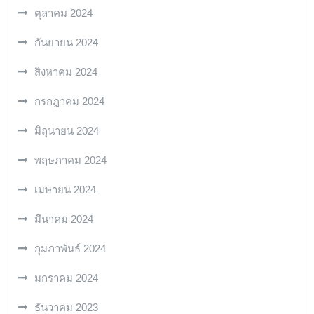
ตุลาคม 2024
กันยายน 2024
สิงหาคม 2024
กรกฎาคม 2024
มิถุนายน 2024
พฤษภาคม 2024
เมษายน 2024
มีนาคม 2024
กุมภาพันธ์ 2024
มกราคม 2024
ธันวาคม 2023