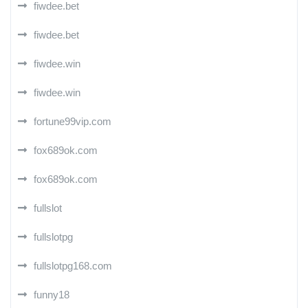
fiwdee.bet
fiwdee.bet
fiwdee.win
fiwdee.win
fortune99vip.com
fox689ok.com
fox689ok.com
fullslot
fullslotpg
fullslotpg168.com
funny18