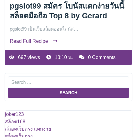
pgslot99 สมัคร โบนัสแตกง่ายวันนี้
สล็อตมือถือ Top 8 by Gerard
pgslot99 เป็นเว็บสล็อตออนไลน์ศ…
Read Full Recipe
697 views
13:10 น.
0 Comments
joker123
สล็อต168
สล็อตเว็บตรง แตกง่าย
สล็อตเว็บตรง