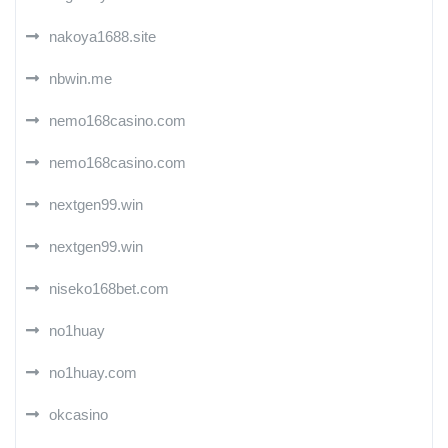
nakoya1688.site
nbwin.me
nemo168casino.com
nemo168casino.com
nextgen99.win
nextgen99.win
niseko168bet.com
no1huay
no1huay.com
okcasino