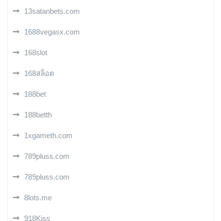
13satanbets.com
1688vegasx.com
168slot
168สล็อต
188bet
188betth
1xgameth.com
789pluss.com
789pluss.com
8lots.me
918Kiss