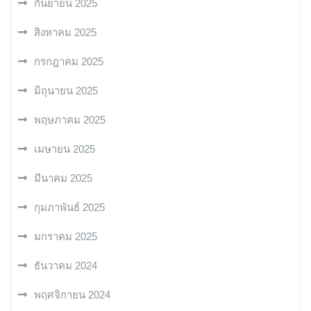
กันยายน 2025
สิงหาคม 2025
กรกฎาคม 2025
มิถุนายน 2025
พฤษภาคม 2025
เมษายน 2025
มีนาคม 2025
กุมภาพันธ์ 2025
มกราคม 2025
ธันวาคม 2024
พฤศจิกายน 2024