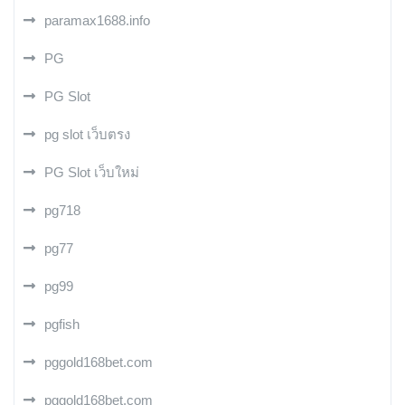
paramax1688.info
PG
PG Slot
pg slot เว็บตรง
PG Slot เว็บใหม่
pg718
pg77
pg99
pgfish
pggold168bet.com
pggold168bet.com