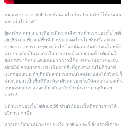
หน้าแรกของ alot666 สะท้อนอะไรเกี่ยวกับเว็บไซต์ให้คนเล่น
มองเห็นได้บ้าง?
ผู้คนจำนวนมากบางทีอาจมีความคิดว่าหน้าแรกของเว็บไซต์
alot66 เป็นเพียงแค่พื้นที่สำหรับแสดงโปรโมชันหรือสะสม
รายการอาหารต่างๆของเว็บไซต์แค่นั้น แต่อันที่จริงแล้ว หน้า
แรกของเว็บเป็นจุดแรกในการประเมินเว็บก่อนที่จะตัดสินใจ
สมัครสมาชิกของคนเล่นมากกว่าที่คิด เพราะเหตุว่าคนเล่น
alot666 ส่วนมากจะประเมินจากสิ่งที่ถูกเสนอในไม่กี่วินาที
แรกก่อนเสมอ ถ้าเกิดมันสามารถตอบโจทย์คนเล่นได้จริงล่ะก็
มันจะแปลงเป็นพื้นที่ที่สะท้อนตัวตนของเว็บให้คนเล่นมองเห็น
แบบเต็มๆแน่ๆ แต่จะเกี่ยวกับอะไรบ้างนั้น เรามาดูกันเลย
ขอรับ!
หน้าแรกของเว็บไซต์ alot66 ช่วยให้มองเห็นทิศทางการให้
บริการมากขึ้น
หากเราเปิดมาหน้าแรกของเว็บ alot666 ล่ะก็ สิ่งแรกที่เราจะ