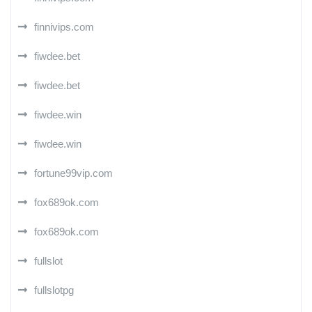
finnivips.com
fiwdee.bet
fiwdee.bet
fiwdee.win
fiwdee.win
fortune99vip.com
fox689ok.com
fox689ok.com
fullslot
fullslotpg