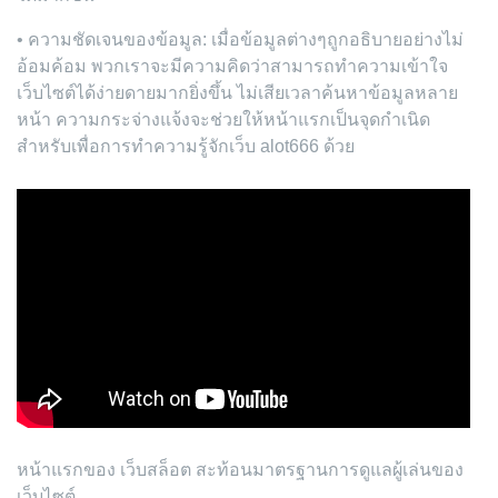
• ความชัดเจนของข้อมูล: เมื่อข้อมูลต่างๆถูกอธิบายอย่างไม่
อ้อมค้อม พวกเราจะมีความคิดว่าสามารถทำความเข้าใจ
เว็บไซต์ได้ง่ายดายมากยิ่งขึ้น ไม่เสียเวลาค้นหาข้อมูลหลาย
หน้า ความกระจ่างแจ้งจะช่วยให้หน้าแรกเป็นจุดกำเนิด
สำหรับเพื่อการทำความรู้จักเว็บ alot666 ด้วย
หน้าแรกของ เว็บสล็อต สะท้อนมาตรฐานการดูแลผู้เล่นของ
เว็บไซต์