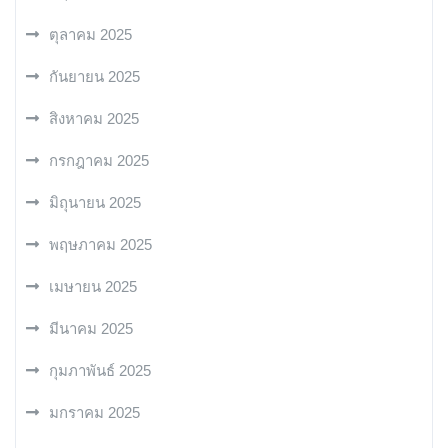
ตุลาคม 2025
กันยายน 2025
สิงหาคม 2025
กรกฎาคม 2025
มิถุนายน 2025
พฤษภาคม 2025
เมษายน 2025
มีนาคม 2025
กุมภาพันธ์ 2025
มกราคม 2025