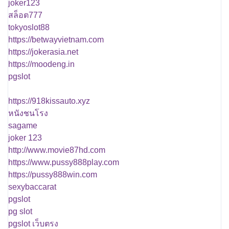
joker123
สล็อต777
tokyoslot88
https://betwayvietnam.com
https://jokerasia.net
https://moodeng.in
pgslot
https://918kissauto.xyz
หนังชนโรง
sagame
joker 123
http://www.movie87hd.com
https://www.pussy888play.com
https://pussy888win.com
sexybaccarat
pgslot
pg slot
pgslot เว็บตรง