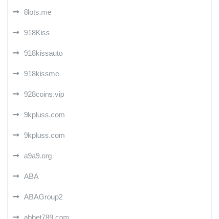
8lots.me
918Kiss
918kissauto
918kissme
928coins.vip
9kpluss.com
9kpluss.com
a9a9.org
ABA
ABAGroup2
abbet789.com