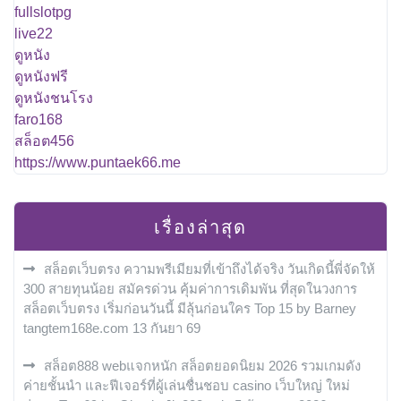
fullslotpg
live22
ดูหนัง
ดูหนังฟรี
ดูหนังชนโรง
faro168
สล็อต456
https://www.puntaek66.me
เรื่องล่าสุด
สล็อตเว็บตรง ความพรีเมียมที่เข้าถึงได้จริง วันเกิดนี้พี่จัดให้
300 สายทุนน้อย สมัครด่วน คุ้มค่าการเดิมพัน ที่สุดในวงการ
สล็อตเว็บตรง เริ่มก่อนวันนี้ มีลุ้นก่อนใคร Top 15 by Barney
tangtem168e.com 13 กันยา 69
สล็อต888 webแจกหนัก สล็อตยอดนิยม 2026 รวมเกมดัง
ค่ายชั้นนำ และฟีเจอร์ที่ผู้เล่นชื่นชอบ casino เว็บใหญ่ ใหม่