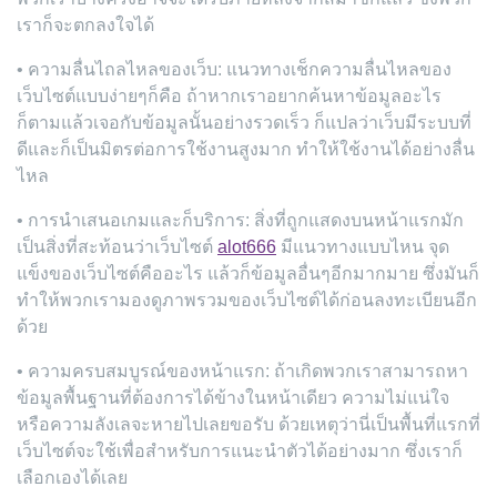
เราก็จะตกลงใจได้
• ความลื่นไถลไหลของเว็บ: แนวทางเช็กความลื่นไหลของ
เว็บไซต์แบบง่ายๆก็คือ ถ้าหากเราอยากค้นหาข้อมูลอะไร
ก็ตามแล้วเจอกับข้อมูลนั้นอย่างรวดเร็ว ก็แปลว่าเว็บมีระบบที่
ดีและก็เป็นมิตรต่อการใช้งานสูงมาก ทำให้ใช้งานได้อย่างลื่น
ไหล
• การนำเสนอเกมและก็บริการ: สิ่งที่ถูกแสดงบนหน้าแรกมัก
เป็นสิ่งที่สะท้อนว่าเว็บไซต์
alot666
มีแนวทางแบบไหน จุด
แข็งของเว็บไซต์คืออะไร แล้วก็ข้อมูลอื่นๆอีกมากมาย ซึ่งมันก็
ทำให้พวกเรามองดูภาพรวมของเว็บไซต์ได้ก่อนลงทะเบียนอีก
ด้วย
• ความครบสมบูรณ์ของหน้าแรก: ถ้าเกิดพวกเราสามารถหา
ข้อมูลพื้นฐานที่ต้องการได้ข้างในหน้าเดียว ความไม่แน่ใจ
หรือความลังเลจะหายไปเลยขอรับ ด้วยเหตุว่านี่เป็นพื้นที่แรกที่
เว็บไซต์จะใช้เพื่อสำหรับการแนะนำตัวได้อย่างมาก ซึ่งเราก็
เลือกเองได้เลย