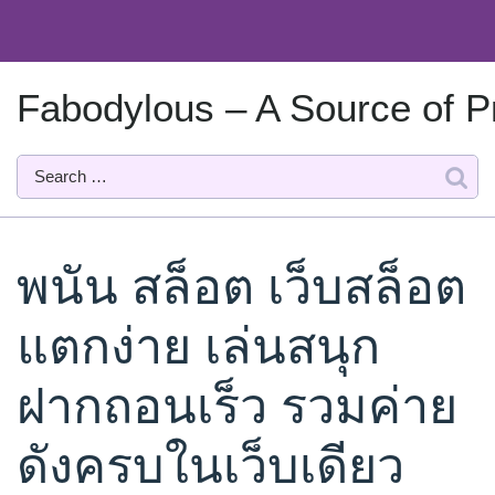
Skip
to
content
Fabodylous – A Source of Pr
พนัน สล็อต เว็บสล็อต
แตกง่าย เล่นสนุก
ฝากถอนเร็ว รวมค่าย
ดังครบในเว็บเดียว