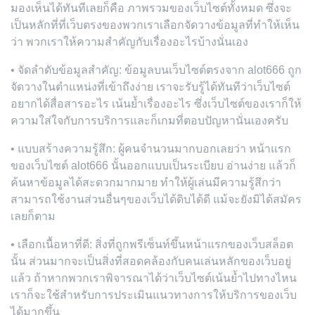
มองเห็นได้ทันทีเลยก็คือ ภาพรวมของเว็บไซต์ทั้งหมด ซึ่งจะ
เป็นหลักที่ที่เว็บตรงของพวกเราเลือกจัดวางข้อมูลที่ทำให้เห็น
ว่า พวกเราให้ความสำคัญกับเรื่องอะไรบ้างนั่นเอง
• จัดลำดับข้อมูลสำคัญ: ข้อมูลบนเว็บไซต์ตรงจาก alot666 ถูก
จัดวางในตำแหน่งที่เข้าถึงง่าย เราจะรับรู้ได้ทันทีว่าเว็บไซต์
อยากได้สื่อสารอะไร เน้นย้ำเรื่องอะไร ซึ่งเว็บไซต์ของเราก็ให้
ความใส่ใจกับการบริการและก็เกมที่ตอบปัญหานั่นเองครับ
• แบบสร้างความรู้สึก: ผู้คนจำนวนมากบอกเลยว่า หน้าแรก
ของเว็บไซต์ alot666 นั้นออกแบบเป็นระเบียบ อ่านง่าย แล้วก็
ค้นหาข้อมูลได้สะดวกมากมาย ทำให้ผู้เล่นมีความรู้สึกว่า
สามารถใช้งานส่วนอื่นๆของเว็บได้ดิบได้ดี แม้จะยังมิได้สมัคร
เลยก็ตาม
• เลือกเนื้อหาที่ดี: สิ่งที่ถูกพรีเซ็นท์ขึ้นหน้าแรกของเว็บสล็อต
นั้น ส่วนมากจะเป็นสิ่งที่สอดคล้องกับคนเล่นหลักของเว็บอยู่
แล้ว ถ้าหากพวกเราพิจารณาได้ว่าเว็บไซต์เน้นย้ำไปทางไหน
เราก็จะใช้สำหรับการประเมินแนวทางการให้บริการของเว็บ
ได้มากขึ้น