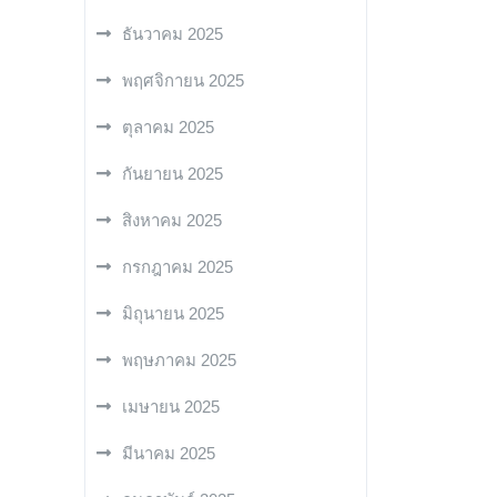
ธันวาคม 2025
พฤศจิกายน 2025
ตุลาคม 2025
กันยายน 2025
สิงหาคม 2025
กรกฎาคม 2025
มิถุนายน 2025
พฤษภาคม 2025
เมษายน 2025
มีนาคม 2025