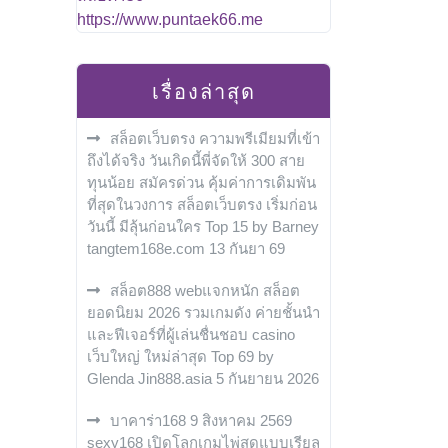
https://www.puntaek66.me
เรื่องล่าสุด
สล็อตเว็บตรง ความพรีเมียมที่เข้า
ถึงได้จริง วันเกิดนี้พี่จัดให้ 300 สาย
ทุนน้อย สมัครด่วน คุ้มค่าการเดิมพัน
ที่สุดในวงการ สล็อตเว็บตรง เริ่มก่อน
วันนี้ มีลุ้นก่อนใคร Top 15 by Barney
tangtem168e.com 13 กันยา 69
สล็อต888 webแจกหนัก สล็อต
ยอดนิยม 2026 รวมเกมดัง ค่ายชั้นนำ
และฟีเจอร์ที่ผู้เล่นชื่นชอบ casino
เว็บใหญ่ ใหม่ล่าสุด Top 69 by
Glenda Jin888.asia 5 กันยายน 2026
บาคาร่า168 9 สิงหาคม 2569
sexy168 เปิดโลกเกมไพ่สดแบบเรียล