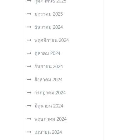
กุมภาพันธ์ 2025
มกราคม 2025
ธันวาคม 2024
พฤศจิกายน 2024
ตุลาคม 2024
กันยายน 2024
สิงหาคม 2024
กรกฎาคม 2024
มิถุนายน 2024
พฤษภาคม 2024
เมษายน 2024