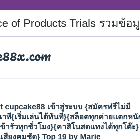
e of Products Trials รวมข้อม
e88x.com
cupcake88 เข้าสู่ระบบ {สมัครฟรีไม่มี
 นาที{เริ่มเล่นได้ทันที}{สล็อตทุกค่ายแตกหนั
ัสเข้ารัวทุกชั่วโมง}{คาสิโนสดแทงได้ทุกโต๊ะ}
่นเสียงคมชัด} Top 19 by Marie