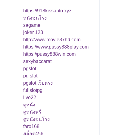
https://918kissauto.xyz
หนังชนโรง
sagame
joker 123
http://www.movie87hd.com
https://www.pussy888play.com
https://pussy888win.com
sexybaccarat
pgslot
pg slot
pgslot เว็บตรง
fullslotpg
live22
ดูหนัง
ดูหนังฟรี
ดูหนังชนโรง
faro168
สล็อต456