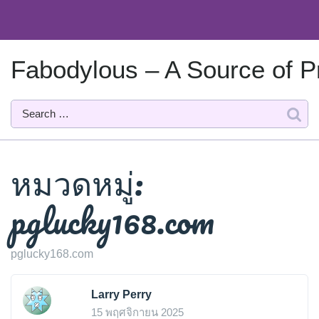
Skip
to
content
Fabodylous – A Source of Pr
หมวดหมู่:
pglucky168.com
pglucky168.com
Larry Perry
15 พฤศจิกายน 2025