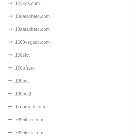
123xos.com
13satanbets.com
13satanbets.com
1688vegasx.com
168slot
168สล็อต
188bet
188betth
1xgameth.com
789pluss.com
789pluss.com