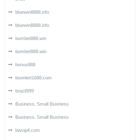
bluewin8888.info
bluewin8888.info
bombet888.win
bombet888.win
bonus888
boonlert1688.com
brazil999
Business, Small Business
Business, Small Business
bwvip4.com