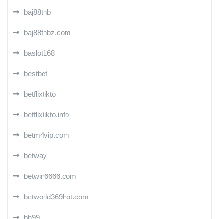
baj88thb
baj88thbz.com
baslot168
bestbet
betflixtikto
betflixtikto.info
betm4vip.com
betway
betwin6666.com
betworld369hot.com
bh99