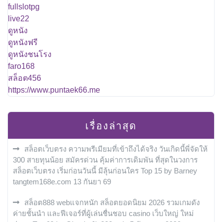
fullslotpg
live22
ดูหนัง
ดูหนังฟรี
ดูหนังชนโรง
faro168
สล็อต456
https://www.puntaek66.me
เรื่องล่าสุด
สล็อตเว็บตรง ความพรีเมียมที่เข้าถึงได้จริง วันเกิดนี้พี่จัดให้
300 สายทุนน้อย สมัครด่วน คุ้มค่าการเดิมพัน ที่สุดในวงการ
สล็อตเว็บตรง เริ่มก่อนวันนี้ มีลุ้นก่อนใคร Top 15 by Barney
tangtem168e.com 13 กันยา 69
สล็อต888 webแจกหนัก สล็อตยอดนิยม 2026 รวมเกมดัง
ค่ายชั้นนำ และฟีเจอร์ที่ผู้เล่นชื่นชอบ casino เว็บใหญ่ ใหม่