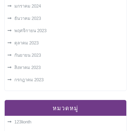
มกราคม 2024
ธันวาคม 2023
พฤศจิกายน 2023
ตุลาคม 2023
กันยายน 2023
สิงหาคม 2023
กรกฎาคม 2023
หมวดหมู่
123lionth