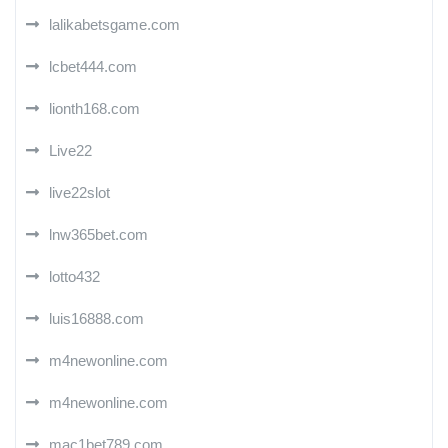
lalikabetsgame.com
lcbet444.com
lionth168.com
Live22
live22slot
lnw365bet.com
lotto432
luis16888.com
m4newonline.com
m4newonline.com
mac1bet789.com