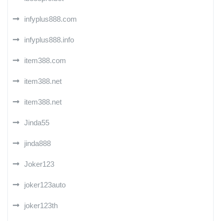
infyplus888.com
infyplus888.info
item388.com
item388.net
item388.net
Jinda55
jinda888
Joker123
joker123auto
joker123th