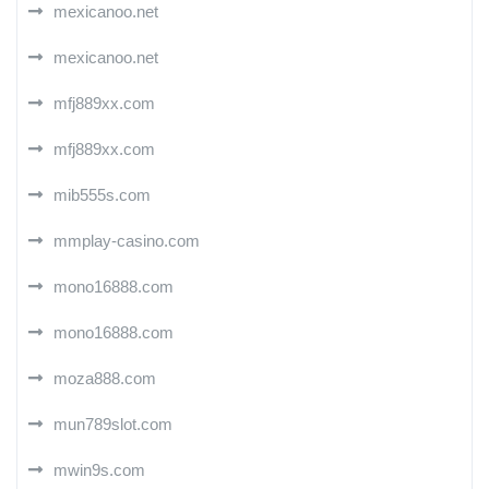
mexicanoo.net
mexicanoo.net
mfj889xx.com
mfj889xx.com
mib555s.com
mmplay-casino.com
mono16888.com
mono16888.com
moza888.com
mun789slot.com
mwin9s.com