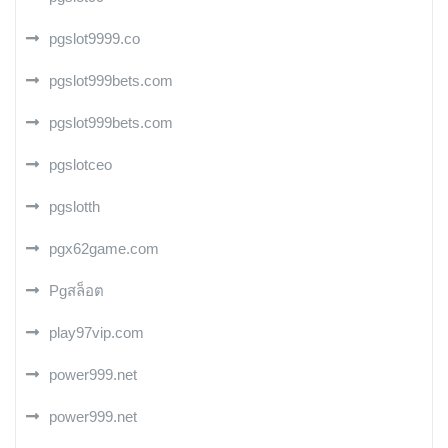
pgslot9999.co
pgslot999bets.com
pgslot999bets.com
pgslotceo
pgslotth
pgx62game.com
Pgสล็อต
play97vip.com
power999.net
power999.net