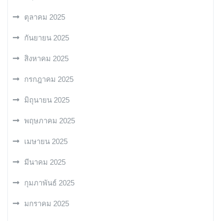
ตุลาคม 2025
กันยายน 2025
สิงหาคม 2025
กรกฎาคม 2025
มิถุนายน 2025
พฤษภาคม 2025
เมษายน 2025
มีนาคม 2025
กุมภาพันธ์ 2025
มกราคม 2025