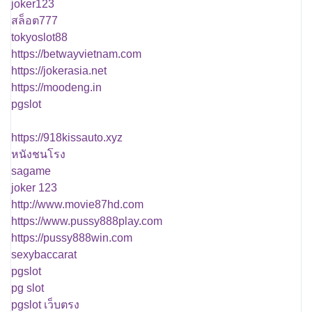
joker123
สล็อต777
tokyoslot88
https://betwayvietnam.com
https://jokerasia.net
https://moodeng.in
pgslot
https://918kissauto.xyz
หนังชนโรง
sagame
joker 123
http://www.movie87hd.com
https://www.pussy888play.com
https://pussy888win.com
sexybaccarat
pgslot
pg slot
pgslot เว็บตรง