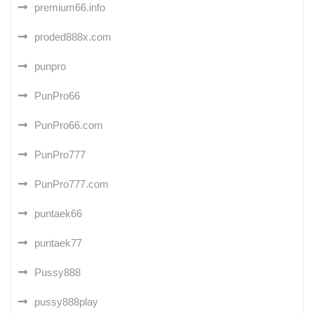
premium66.info
proded888x.com
punpro
PunPro66
PunPro66.com
PunPro777
PunPro777.com
puntaek66
puntaek77
Pussy888
pussy888play