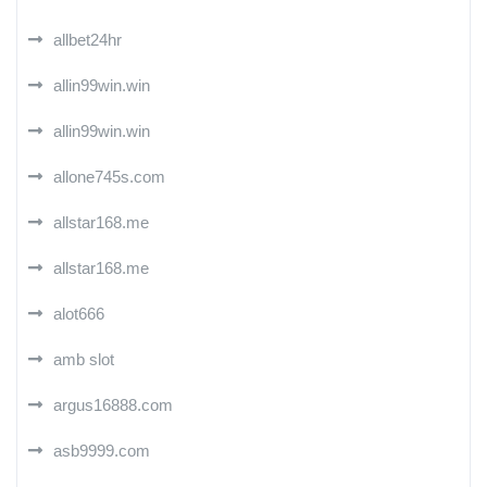
allbet24hr
allin99win.win
allin99win.win
allone745s.com
allstar168.me
allstar168.me
alot666
amb slot
argus16888.com
asb9999.com