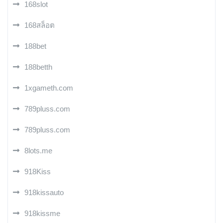
168slot
168สล็อต
188bet
188betth
1xgameth.com
789pluss.com
789pluss.com
8lots.me
918Kiss
918kissauto
918kissme