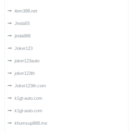
item388.net
Jinda55
jinda888
Joker123
joker123auto
joker123th
Joker123th.com
k1gt-auto.com
k1gt-auto.com
khumsup888.me