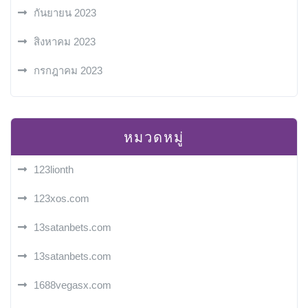
กันยายน 2023
สิงหาคม 2023
กรกฎาคม 2023
หมวดหมู่
123lionth
123xos.com
13satanbets.com
13satanbets.com
1688vegasx.com