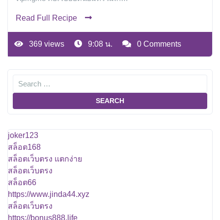
Read Full Recipe
369 views
9:08 น.
0 Comments
joker123
สล็อต168
สล็อตเว็บตรง แตกง่าย
สล็อตเว็บตรง
สล็อต66
https://www.jinda44.xyz
สล็อตเว็บตรง
https://bonus888.life