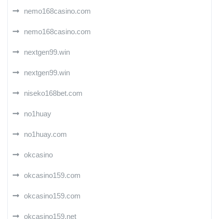
nemo168casino.com
nemo168casino.com
nextgen99.win
nextgen99.win
niseko168bet.com
no1huay
no1huay.com
okcasino
okcasino159.com
okcasino159.com
okcasino159.net