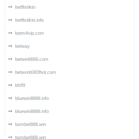
betflixtikto
betflixtikto.info
betm4vip.com
betway
betwin6666.com
betworld369hot.com
bh99
bluewin8888.info
bluewin8888.info
bombet888.win
bombet888.win