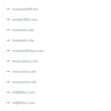
maxworld99.fun
medee989.com
meeboon.site
meeboon.site
meekin365day.com
mexicanoo.com
mexicanoo.net
mexicanoo.net
mfj889xx.com
mfj889xx.com