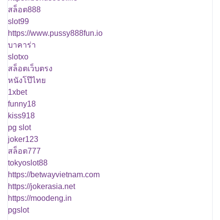
สล็อต888
slot99
https://www.pussy888fun.io
บาคาร่า
slotxo
สล็อตเว็บตรง
หนังโป๊ไทย
1xbet
funny18
kiss918
pg slot
joker123
สล็อต777
tokyoslot88
https://betwayvietnam.com
https://jokerasia.net
https://moodeng.in
pgslot