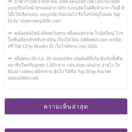
บาคาร่า168 9 สิงหาคม 2569 sexy168 เปิดโลกเกมไพ่สด
แบบเรียลไทม์ ทุกยอดฝาก 10% ระบบอัตโนมัติเจ้าแรก เว็บดี มี
โต๊ะให้เลือกเยอะ sexy168 เปิดเกมไว รับโปรใหญ่ไปเลย Top
51 by Vivien sexy168c.com
พนันออนไลน์ สล็อตเว็บตรง สล็อตแตกง่าย โบนัสใหญ่ โปร
โมชั่นเพียบสำหรับสายปั่น เว็บเปิดใหม่ 188bets4.com เครดิต
ฟรี Top 13 by Brooks 11 เว็บไซต์ตรง July 2026
สล็อตxo 25 ก.ค. 26 slotxo24hr เล่นมันส์ทั้งวัน ลุ้นกันทั้งคืน
สมาชิกใหม่รับสูงสุด 1,000 ฝาก-ถอน Auto เล่นง่าย จ่ายไว ใจ
ต้องมา slotxo สมัครง่าย ลุ้นไว ได้ฟีล Top 20 by Rachel
slotxo24hrf.com
ความเห็นล่าสุด