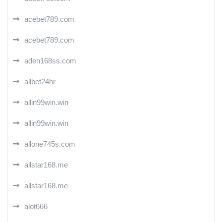
acebet789.com
acebet789.com
aden168ss.com
allbet24hr
allin99win.win
allin99win.win
allone745s.com
allstar168.me
allstar168.me
alot666