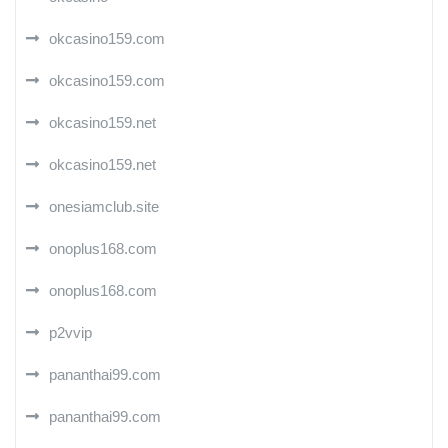
okcasino159.com
okcasino159.com
okcasino159.net
okcasino159.net
onesiamclub.site
onoplus168.com
onoplus168.com
p2vvip
pananthai99.com
pananthai99.com