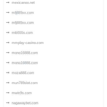
mexicanoo.net
mfj889xx.com
mfj889xx.com
mib555s.com
mmplay-casino.com
mono16888.com
mono16888.com
moza888.com
mun789slot.com
mwin9s.com
nagawaybet.com