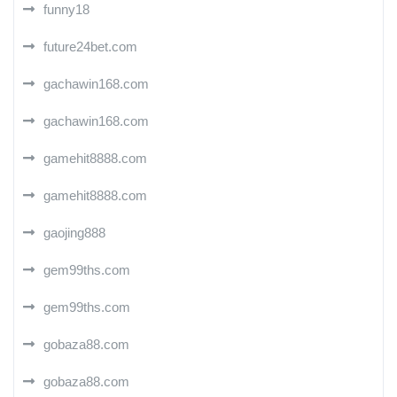
funny18
future24bet.com
gachawin168.com
gachawin168.com
gamehit8888.com
gamehit8888.com
gaojing888
gem99ths.com
gem99ths.com
gobaza88.com
gobaza88.com