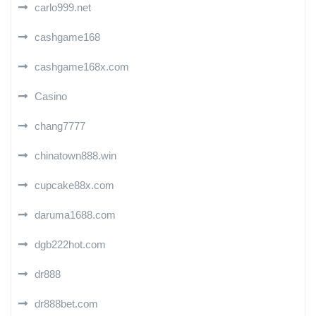
carlo999.net
cashgame168
cashgame168x.com
Casino
chang7777
chinatown888.win
cupcake88x.com
daruma1688.com
dgb222hot.com
dr888
dr888bet.com