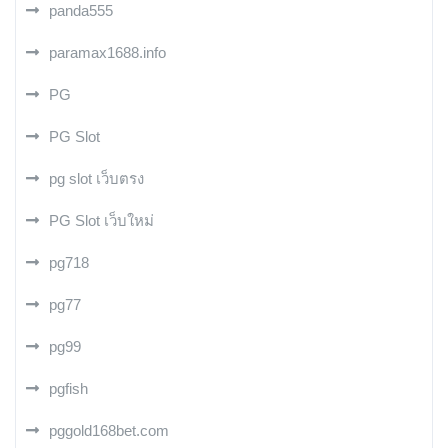
panda555
paramax1688.info
PG
PG Slot
pg slot เว็บตรง
PG Slot เว็บใหม่
pg718
pg77
pg99
pgfish
pggold168bet.com