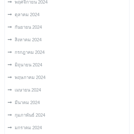
พฤศจิกายน 2024
ตุลาคม 2024
กันยายน 2024
สิงหาคม 2024
กรกฎาคม 2024
มิถุนายน 2024
พฤษภาคม 2024
เมษายน 2024
มีนาคม 2024
กุมภาพันธ์ 2024
มกราคม 2024