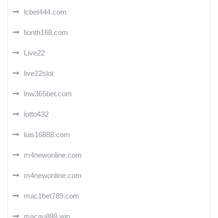
lcbet444.com
lionth168.com
Live22
live22slot
lnw365bet.com
lotto432
luis16888.com
m4newonline.com
m4newonline.com
mac1bet789.com
macau888.win