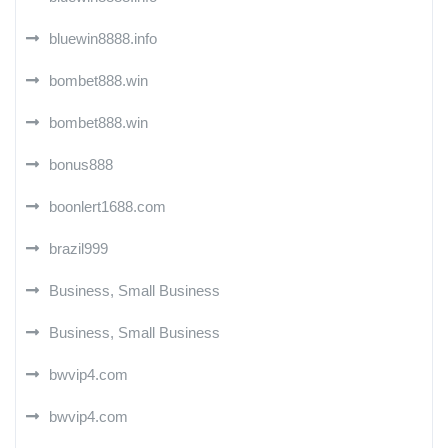
bluewin8888.info
bombet888.win
bombet888.win
bonus888
boonlert1688.com
brazil999
Business, Small Business
Business, Small Business
bwvip4.com
bwvip4.com