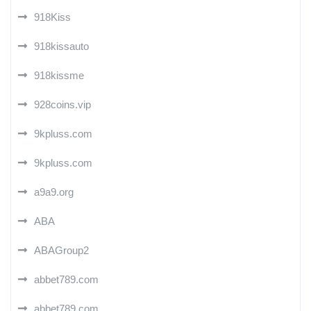
918Kiss
918kissauto
918kissme
928coins.vip
9kpluss.com
9kpluss.com
a9a9.org
ABA
ABAGroup2
abbet789.com
abbet789.com