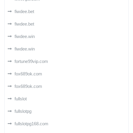
fiwdee.bet
fiwdee.bet
fiwdee.win
fiwdee.win
fortune99vip.com
fox689ok.com
fox689ok.com
fullslot
fullslotpg
fullslotpg168.com