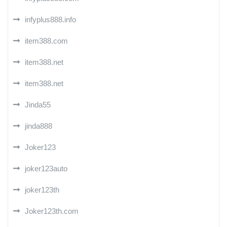
infyplus888.info
item388.com
item388.net
item388.net
Jinda55
jinda888
Joker123
joker123auto
joker123th
Joker123th.com