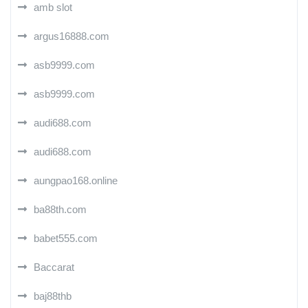
amb slot
argus16888.com
asb9999.com
asb9999.com
audi688.com
audi688.com
aungpao168.online
ba88th.com
babet555.com
Baccarat
baj88thb