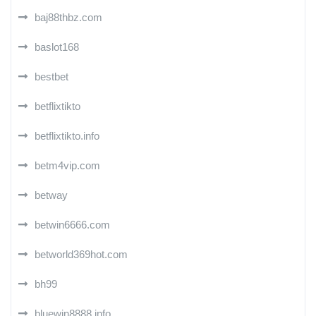
baj88thbz.com
baslot168
bestbet
betflixtikto
betflixtikto.info
betm4vip.com
betway
betwin6666.com
betworld369hot.com
bh99
bluewin8888.info