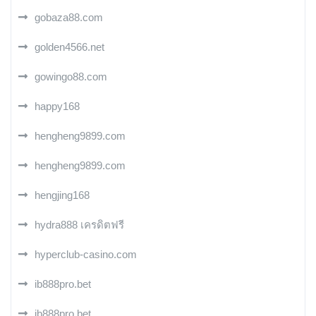
gobaza88.com
golden4566.net
gowingo88.com
happy168
hengheng9899.com
hengheng9899.com
hengjing168
hydra888 เครดิตฟรี
hyperclub-casino.com
ib888pro.bet
ib888pro.bet