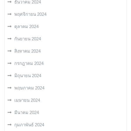
ธันวาคม 2024
พฤศจิกายน 2024
ตุลาคม 2024
กันยายน 2024
สิงหาคม 2024
กรกฎาคม 2024
มิถุนายน 2024
พฤษภาคม 2024
เมษายน 2024
มีนาคม 2024
กุมภาพันธ์ 2024