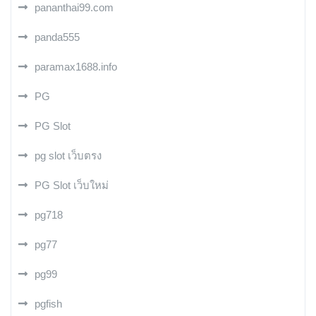
pananthai99.com
panda555
paramax1688.info
PG
PG Slot
pg slot เว็บตรง
PG Slot เว็บใหม่
pg718
pg77
pg99
pgfish