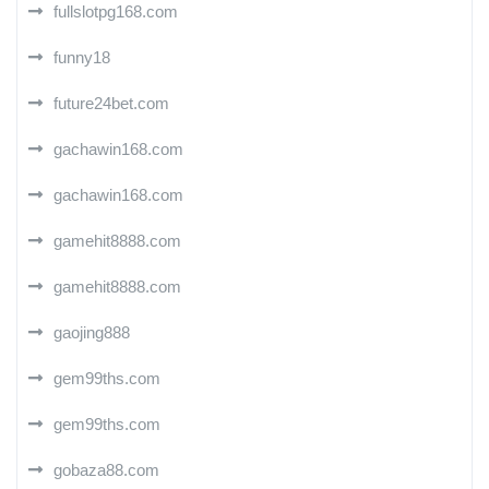
fullslotpg168.com
funny18
future24bet.com
gachawin168.com
gachawin168.com
gamehit8888.com
gamehit8888.com
gaojing888
gem99ths.com
gem99ths.com
gobaza88.com