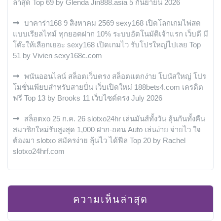
ล่าสุด Top 69 by Glenda Jin888.asia 5 กันยายน 2026
บาคาร่า168 9 สิงหาคม 2569 sexy168 เปิดโลกเกมไพ่สด
แบบเรียลไทม์ ทุกยอดฝาก 10% ระบบอัตโนมัติเจ้าแรก เว็บดี มี
โต๊ะให้เลือกเยอะ sexy168 เปิดเกมไว รับโปรใหญ่ไปเลย Top
51 by Vivien sexy168c.com
พนันออนไลน์ สล็อตเว็บตรง สล็อตแตกง่าย โบนัสใหญ่ โปร
โมชั่นเพียบสำหรับสายปั่น เว็บเปิดใหม่ 188bets4.com เครดิต
ฟรี Top 13 by Brooks 11 เว็บไซต์ตรง July 2026
สล็อตxo 25 ก.ค. 26 slotxo24hr เล่นมันส์ทั้งวัน ลุ้นกันทั้งคืน
สมาชิกใหม่รับสูงสุด 1,000 ฝาก-ถอน Auto เล่นง่าย จ่ายไว ใจ
ต้องมา slotxo สมัครง่าย ลุ้นไว ได้ฟีล Top 20 by Rachel
slotxo24hrf.com
ความเห็นล่าสุด