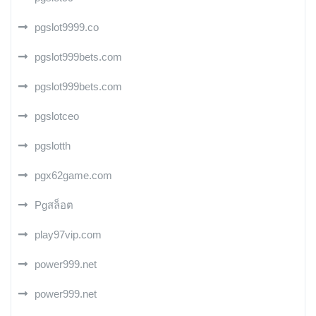
pgslot9999.co
pgslot999bets.com
pgslot999bets.com
pgslotceo
pgslotth
pgx62game.com
Pgสล็อต
play97vip.com
power999.net
power999.net