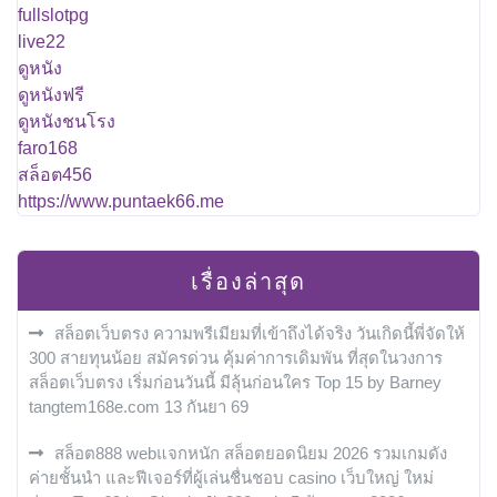
fullslotpg
live22
ดูหนัง
ดูหนังฟรี
ดูหนังชนโรง
faro168
สล็อต456
https://www.puntaek66.me
เรื่องล่าสุด
สล็อตเว็บตรง ความพรีเมียมที่เข้าถึงได้จริง วันเกิดนี้พี่จัดให้
300 สายทุนน้อย สมัครด่วน คุ้มค่าการเดิมพัน ที่สุดในวงการ
สล็อตเว็บตรง เริ่มก่อนวันนี้ มีลุ้นก่อนใคร Top 15 by Barney
tangtem168e.com 13 กันยา 69
สล็อต888 webแจกหนัก สล็อตยอดนิยม 2026 รวมเกมดัง
ค่ายชั้นนำ และฟีเจอร์ที่ผู้เล่นชื่นชอบ casino เว็บใหญ่ ใหม่