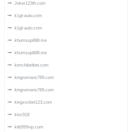
Joker123th.com
k1gt-auto.com
k1gt-auto.com
khumsup888.me
khumsup888.me
kimchibetbet.com
kingromans789.com
kingromans789.com
kingxxxbet123.com
kiss918
kitti999vip.com