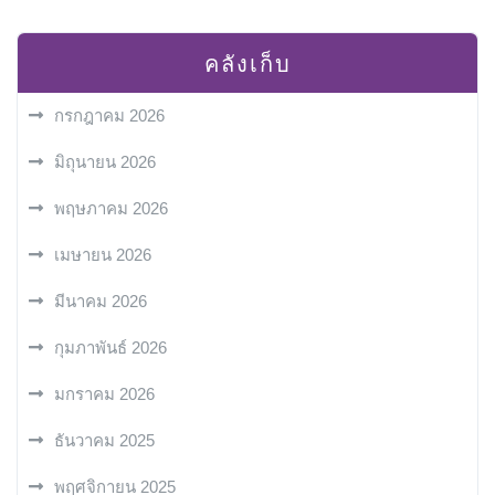
คลังเก็บ
กรกฎาคม 2026
มิถุนายน 2026
พฤษภาคม 2026
เมษายน 2026
มีนาคม 2026
กุมภาพันธ์ 2026
มกราคม 2026
ธันวาคม 2025
พฤศจิกายน 2025