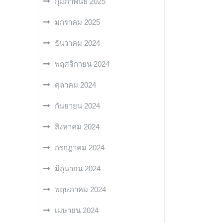
กุมภาพันธ์ 2025
มกราคม 2025
ธันวาคม 2024
พฤศจิกายน 2024
ตุลาคม 2024
กันยายน 2024
สิงหาคม 2024
กรกฎาคม 2024
มิถุนายน 2024
พฤษภาคม 2024
เมษายน 2024