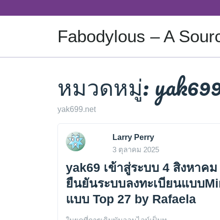
Skip
to
content
Fabodylous – A Sourc
หมวดหมู่:
yak699
yak699.net
Larry Perry
3 ตุลาคม 2025
yak69 เข้าสู่ระบบ 4 สิงหาคม
ยืนยันระบบลงทะเบียนแบบMin
แบบ Top 27 by Rafaela