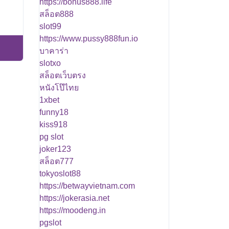
https://bonus888.life
สล็อต888
slot99
https://www.pussy888fun.io
บาคาร่า
slotxo
สล็อตเว็บตรง
หนังโป๊ไทย
1xbet
funny18
kiss918
pg slot
joker123
สล็อต777
tokyoslot88
https://betwayvietnam.com
https://jokerasia.net
https://moodeng.in
pgslot