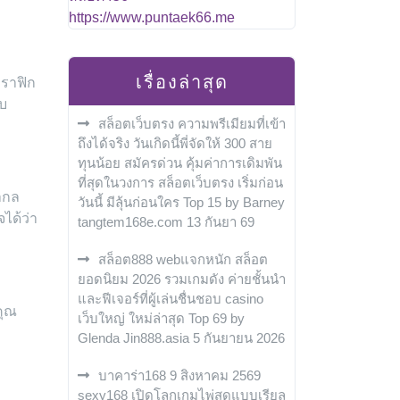
https://www.puntaek66.me
เรื่องล่าสุด
กราฟิก
ับ
สล็อตเว็บตรง ความพรีเมียมที่เข้า
ถึงได้จริง วันเกิดนี้พี่จัดให้ 300 สาย
ทุนน้อย สมัครด่วน คุ้มค่าการเดิมพัน
ที่สุดในวงการ สล็อตเว็บตรง เริ่มก่อน
ากล
วันนี้ มีลุ้นก่อนใคร Top 15 by Barney
ได้ว่า
tangtem168e.com 13 กันยา 69
สล็อต888 webแจกหนัก สล็อต
ยอดนิยม 2026 รวมเกมดัง ค่ายชั้นนำ
และฟีเจอร์ที่ผู้เล่นชื่นชอบ casino
คุณ
เว็บใหญ่ ใหม่ล่าสุด Top 69 by
Glenda Jin888.asia 5 กันยายน 2026
บาคาร่า168 9 สิงหาคม 2569
sexy168 เปิดโลกเกมไพ่สดแบบเรียล