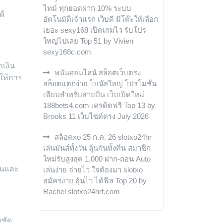
ไทม์ ทุกยอดฝาก 10% ระบบ
ด้
อัตโนมัติเจ้าแรก เว็บดี มีโต๊ะให้เลือก
เยอะ sexy168 เปิดเกมไว รับโปร
ใหญ่ไปเลย Top 51 by Vivien
sexy168c.com
กเงิน
พนันออนไลน์ สล็อตเว็บตรง
ำให้การ
สล็อตแตกง่าย โบนัสใหญ่ โปรโมชั่น
เพียบสำหรับสายปั่น เว็บเปิดใหม่
188bets4.com เครดิตฟรี Top 13 by
Brooks 11 เว็บไซต์ตรง July 2026
สล็อตxo 25 ก.ค. 26 slotxo24hr
เล่นมันส์ทั้งวัน ลุ้นกันทั้งคืน สมาชิก
ใหม่รับสูงสุด 1,000 ฝาก-ถอน Auto
ล่นและ
เล่นง่าย จ่ายไว ใจต้องมา slotxo
สมัครง่าย ลุ้นไว ได้ฟีล Top 20 by
Rachel slotxo24hrf.com
นชัด