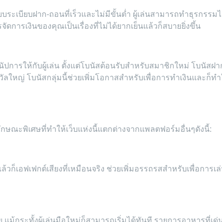
บระเบียบฝาก-ถอนที่เร็วและไม่มีขั้นต่ำ ผู้เล่นสามารถทำธุรกรรมไ
ดการเงินของคุณเป็นเรื่องที่ไม่ได้ยากเย็นแล้วก็สบายยิ่งขึ้น
การให้กับผู้เล่น ตั้งแต่โบนัสต้อนรับสำหรับสมาชิกใหม่ โบนัสฝา
งวัลใหญ่ โบนัสกลุ่มนี้ช่วยเพิ่มโอกาสสำหรับเพื่อการทำเงินและก็ท
กษณะพิเศษที่ทำให้เว็บแห่งนี้แตกต่างจากแพลตฟอร์มอื่นๆดังนี้:
้วก็เอฟเฟกต์เสียงที่เหมือนจริง ช่วยเพิ่มอรรถรสสำหรับเพื่อการเ
้กระทั้งผู้เล่นมือใหม่ก็สามารถเริ่มได้ทันที รายการอาหารที่เด่