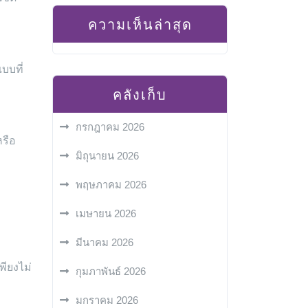
ความเห็นล่าสุด
บบที่
คลังเก็บ
กรกฎาคม 2026
รือ
มิถุนายน 2026
พฤษภาคม 2026
เมษายน 2026
มีนาคม 2026
พียงไม่
กุมภาพันธ์ 2026
มกราคม 2026