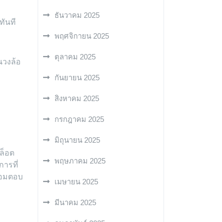
ธันวาคม 2025
ทันที
พฤศจิกายน 2025
ตุลาคม 2025
นวงล้อ
กันยายน 2025
สิงหาคม 2025
กรกฎาคม 2025
มิถุนายน 2025
ล็อต
พฤษภาคม 2025
ารที่
ร้อมตอบ
เมษายน 2025
มีนาคม 2025