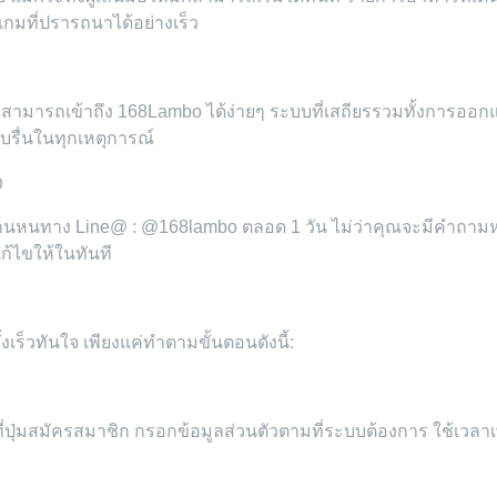
เกมที่ปรารถนาได้อย่างเร็ว
ณสามารถเข้าถึง 168Lambo ได้ง่ายๆ ระบบที่เสถียรรวมทั้งการออกแ
รื่นในทุกเหตุการณ์
ง
่านหนทาง Line@ : @168lambo ตลอด 1 วัน ไม่ว่าคุณจะมีคำถามห
้ไขให้ในทันที
งเร็วทันใจ เพียงแค่ทำตามขั้นตอนดังนี้:
ี่ปุ่มสมัครสมาชิก กรอกข้อมูลส่วนตัวตามที่ระบบต้องการ ใช้เวลาเ