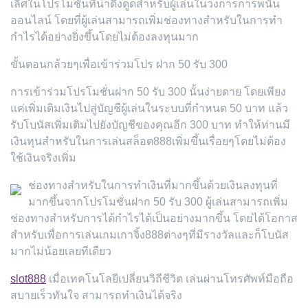
เลิศในโปรโมชั่นที่น่าดึงดูดสำหรับผู้เล่นในวงการการพนัน
ออนไลน์ โดยที่ผู้เล่นสามารถเพิ่มช่องทางสำหรับในการทำ
กำไรได้อย่างยิ่งขึ้นโดยไม่ต้องลงทุนมาก
ขั้นตอนกล้วยๆเพื่อเข้าร่วมโปร ฝาก 50 รับ 300
การเข้าร่วมโปรโมชั่นฝาก 50 รับ 300 นั้นง่ายดาย โดยเพียง
แค่เพิ่มเติมเงินไปสู่บัญชีผู้เล่นในระบบที่กำหนด 50 บาท แล้ว
รับโบนัสเพิ่มเติมไปยังบัญชีของคุณอีก 300 บาท ทำให้ท่านมี
เงินทุนสำหรับในการเล่นสล็อต888เพิ่มขึ้นเรื่อยๆโดยไม่ต้อง
ใช้เงินจริงเพิ่ม
ช่องทางสำหรับในการทำเงินที่มากขึ้นด้วยเงินลงทุนที่
มากขึ้นจากโปรโมชั่นฝาก 50 รับ 300 ผู้เล่นสามารถเพิ่ม
ช่องทางสำหรับการได้กำไรได้เป็นอย่างมากขึ้น โดยได้โอกาส
สำหรับเพื่อการเล่นเกมเกาจิ้ง888ต่างๆที่มีรางวัลและก็โบนัส
มากไม่น้อยเลยทีเดียว
slot888
เมื่อเทคโนโลยีเปลี่ยนวิถีชีวิต เล่นผ่านโทรศัพท์มือถือ
สบายเร็วทันใจ สามารถทำเงินได้จริง