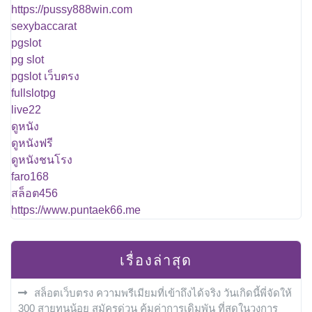
https://pussy888win.com
sexybaccarat
pgslot
pg slot
pgslot เว็บตรง
fullslotpg
live22
ดูหนัง
ดูหนังฟรี
ดูหนังชนโรง
faro168
สล็อต456
https://www.puntaek66.me
เรื่องล่าสุด
สล็อตเว็บตรง ความพรีเมียมที่เข้าถึงได้จริง วันเกิดนี้พี่จัดให้
300 สายทุนน้อย สมัครด่วน คุ้มค่าการเดิมพัน ที่สุดในวงการ