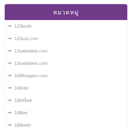
หมวดหมู่
123lionth
123xos.com
13satanbets.com
13satanbets.com
1688vegasx.com
168slot
168สล็อต
188bet
188betth