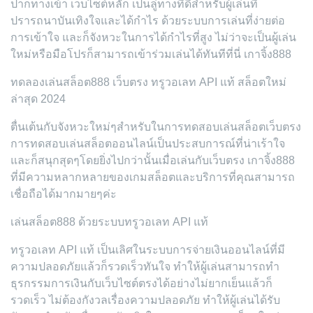
ปากทางเข้า เว็บไซต์หลัก เป็นลู่ทางที่ดีสำหรับผู้เล่นที่
ปรารถนาบันเทิงใจและได้กำไร ด้วยระบบการเล่นที่ง่ายต่อ
การเข้าใจ และก็จังหวะในการได้กำไรที่สูง ไม่ว่าจะเป็นผู้เล่น
ใหม่หรือมือโปรก็สามารถเข้าร่วมเล่นได้ทันทีที่นี่ เกาจิ้ง888
ทดลองเล่นสล็อต888 เว็บตรง ทรูวอเลท API แท้ สล็อตใหม่
ล่าสุด 2024
ตื่นเต้นกับจังหวะใหม่ๆสำหรับในการทดสอบเล่นสล็อตเว็บตรง
การทดสอบเล่นสล็อตออนไลน์เป็นประสบการณ์ที่น่าเร้าใจ
และก็สนุกสุดๆโดยยิ่งไปกว่านั้นเมื่อเล่นกับเว็บตรง เกาจิ้ง888
ที่มีความหลากหลายของเกมสล็อตและบริการที่คุณสามารถ
เชื่อถือได้มากมายๆค่ะ
เล่นสล็อต888 ด้วยระบบทรูวอเลท API แท้
ทรูวอเลท API แท้ เป็นเลิศในระบบการจ่ายเงินออนไลน์ที่มี
ความปลอดภัยแล้วก็รวดเร็วทันใจ ทำให้ผู้เล่นสามารถทำ
ธุรกรรมการเงินกับเว็บไซต์ตรงได้อย่างไม่ยากเย็นแล้วก็
รวดเร็ว ไม่ต้องกังวลเรื่องความปลอดภัย ทำให้ผู้เล่นได้รับ