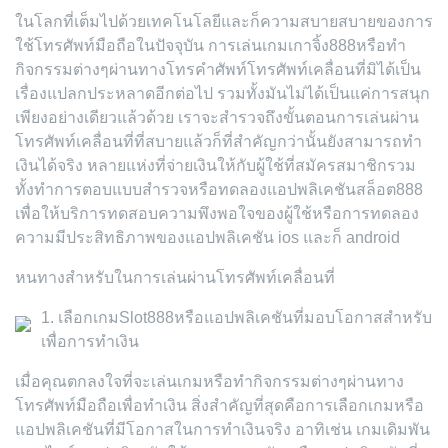
ในโลกที่เต็มไปด้วยเทคโนโลยีและก็ความสบายสบายของการ
ใช้โทรศัพท์มือถือในปัจจุบัน การเล่นเกมเกาจิ้ง888หรือทำ
กิจกรรมต่างๆผ่านทางโทรคำศัพท์โทรศัพท์เคลื่อนที่มิได้เป็น
เรื่องแปลกประหลาดอีกต่อไป รวมทั้งมันไม่ได้เป็นแค่การสนุก
เพียงอย่างเดียวแล้วด้วย เราจะสำรวจถึงขั้นตอนการเล่นผ่าน
โทรศัพท์เคลื่อนที่ที่สบายแล้วก็ที่สำคัญกว่านั้นยังสามารถทำ
เงินได้จริง หลายแห่งที่จ่ายเงินให้กับผู้ใช้ที่สมัครสมาชิกรวม
ทั้งทำการตอบแบบสำรวจหรือทดลองแอปพลิเคชันสล็อต888
เพื่อให้บริการทดสอบความพึงพอใจของผู้ใช้หรือการทดลอง
ความมีประสิทธิภาพของแอปพลิเคชัน ios และก็ android
หนทางสำหรับในการเล่นผ่านโทรศัพท์เคลื่อนที่
1. เลือกเกมSlot888หรือแอปพลิเคชันที่มอบโอกาสสำหรับ
เพื่อการทำเงิน
เมื่อคุณตกลงใจที่จะเล่นเกมหรือทำกิจกรรมต่างๆผ่านทาง
โทรศัพท์มือถือเพื่อทำเงิน สิ่งสำคัญที่สุดคือการเลือกเกมหรือ
แอปพลิเคชันที่มีโอกาสในการทำเงินจริง อาทิเช่น เกมเดิมพัน