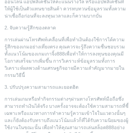
ออนไลน์ แอปพลิเคชันให้คะแนนรางวัล หรือแอปพลิเคชันที่
ให้ผู้ใช้เป็นตัวแทนขายสินค้า ควรทบทวนข้อมูลรวมทั้งความ
น่าเชื่อถือก่อนที่จะลงทุนเวลาและก็ความบากบั่น
2. จับความรู้สึกของตลาด
การเล่นผ่านโทรศัพท์เคลื่อนที่เพื่อทำเงินต้องใช้การได้ความ
รู้สึกของเกมอย่างเที่ยงตรง คุณควรจะรู้ถึงความชื่นชอบรวม
ทั้งแนวโน้มของเกมเกาจิ้ง888เพื่อทำให้การลงทุนของคุณมี
โอกาสเสร็จมากเพิ่มขึ้น การวิเคราะห์ข้อมูลรวมทั้งการ
วิเคราะห์ผลพวงด้านเศรษฐกิจอาจมีความสำคัญมากมายใน
กรรมวิธีนี้
3. ปรับปรุงความสามารถและยอดฮิต
การเล่นเกมหรือทำกิจกรรมต่างๆผ่านทางโทรศัพท์มือถือซึ่ง
สามารถทำเงินได้จริง บางครั้งอาจจะต้องใช้ความสามารถที่ชี้
เฉพาะหรือแนวทางการทำความรู้ความเข้าใจในแวดวงนั้นๆ
และก็ยังต้องรับทราบถึงแนวโน้มแล้วก็ที่ได้รับความนิยมของผู้
ใช้งานในขณะนั้น เพื่อทำให้คุณสามารถเล่นสล็อต888อย่าง