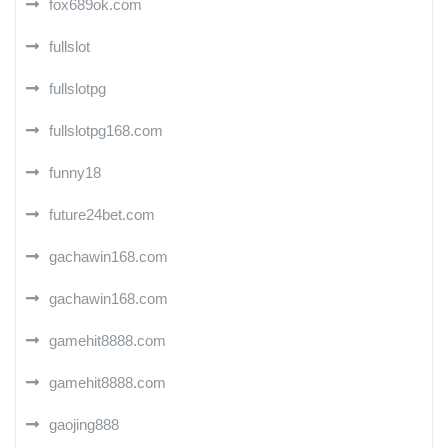
fox689ok.com
fullslot
fullslotpg
fullslotpg168.com
funny18
future24bet.com
gachawin168.com
gachawin168.com
gamehit8888.com
gamehit8888.com
gaojing888