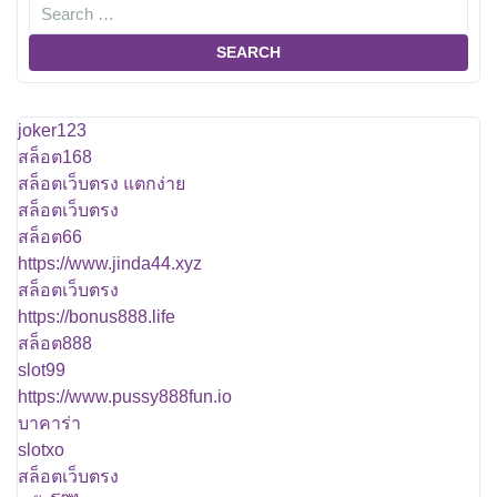
joker123
สล็อต168
สล็อตเว็บตรง แตกง่าย
สล็อตเว็บตรง
สล็อต66
https://www.jinda44.xyz
สล็อตเว็บตรง
https://bonus888.life
สล็อต888
slot99
https://www.pussy888fun.io
บาคาร่า
slotxo
สล็อตเว็บตรง