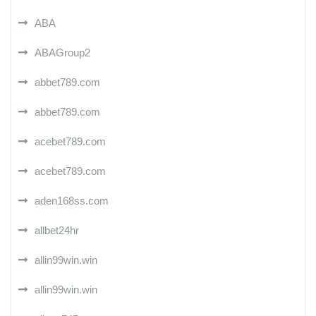
ABA
ABAGroup2
abbet789.com
abbet789.com
acebet789.com
acebet789.com
aden168ss.com
allbet24hr
allin99win.win
allin99win.win