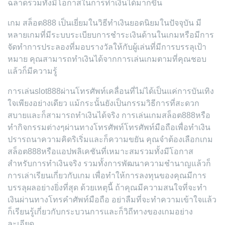
ฉลาดรวมทั้งมีโอกาสในการทำเงินได้มากขึ้น
เกม สล็อต888 เป็นเยี่ยมในวิธีทำเงินยอดนิยมในปัจจุบัน มี
หลายเกมที่มีระบบระเบียบการชำระเงินด้านในเกมหรือมีการ
จัดทำการประลองที่มอบรางวัลให้กับผู้เล่นที่มีการบรรลุเป้า
หมาย คุณสามารถทำเงินได้จากการเล่นเกมตามที่คุณชอบ
แล้วก็มีความรู้
การเล่นslot888ผ่านโทรศัพท์เคลื่อนที่ไม่ได้เป็นแค่การบันเทิง
ใจเพียงอย่างเดียว แม้กระนั้นยังเป็นกรรมวิธีการที่สะดวก
สบายและก็สามารถทำเงินได้จริง การเล่นเกมสล็อต888หรือ
ทำกิจกรรมต่างๆผ่านทางโทรศัพท์โทรศัพท์มือถือเพื่อทำเงิน
ปรารถนาความคิดริเริ่มและก็ความขยัน คุณจำต้องเลือกเกม
สล็อต888หรือแอปพลิเคชันที่เหมาะสมรวมทั้งมีโอกาส
สำหรับการทำเงินจริง รวมทั้งการพัฒนาความชำนาญแล้วก็
การเล่าเรียนเกี่ยวกับเกม เพื่อทำให้การลงทุนของคุณมีการ
บรรลุผลอย่างยิ่งที่สุด ด้วยเหตุนี้ ถ้าคุณมีความสนใจที่จะทำ
เงินผ่านทางโทรคำศัพท์มือถือ อย่าลืมที่จะทำความเข้าใจแล้ว
ก็เรียนรู้เกี่ยวกับกระบวนการและก็วิถีทางของเกมอย่าง
ละเอียด