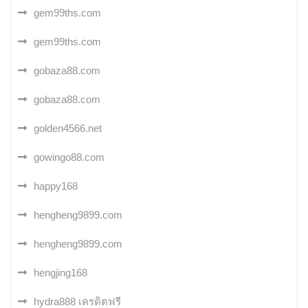
gem99ths.com
gem99ths.com
gobaza88.com
gobaza88.com
golden4566.net
gowingo88.com
happy168
hengheng9899.com
hengheng9899.com
hengjing168
hydra888 เครดิตฟรี