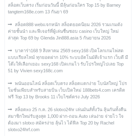
สล็อตเว็บตรง เริ่มก่อนวันนี้ มีลุ้นก่อนใคร Top 15 by Barney
tangtem168e.com 13 กันยา 69
สล็อต888 webแจกหนัก สล็อตยอดนิยม 2026 รวมเกมดัง
ค่ายชั้นนำ และฟีเจอร์ที่ผู้เล่นชื่นชอบ casino เว็บใหญ่ ใหม่
ล่าสุด Top 69 by Glenda Jin888.asia 5 กันยายน 2026
บาคาร่า168 9 สิงหาคม 2569 sexy168 เปิดโลกเกมไพ่สด
แบบเรียลไทม์ ทุกยอดฝาก 10% ระบบอัตโนมัติเจ้าแรก เว็บดี มี
โต๊ะให้เลือกเยอะ sexy168 เปิดเกมไว รับโปรใหญ่ไปเลย Top
51 by Vivien sexy168c.com
พนันออนไลน์ สล็อตเว็บตรง สล็อตแตกง่าย โบนัสใหญ่ โปร
โมชั่นเพียบสำหรับสายปั่น เว็บเปิดใหม่ 188bets4.com เครดิต
ฟรี Top 13 by Brooks 11 เว็บไซต์ตรง July 2026
สล็อตxo 25 ก.ค. 26 slotxo24hr เล่นมันส์ทั้งวัน ลุ้นกันทั้งคืน
สมาชิกใหม่รับสูงสุด 1,000 ฝาก-ถอน Auto เล่นง่าย จ่ายไว ใจ
ต้องมา slotxo สมัครง่าย ลุ้นไว ได้ฟีล Top 20 by Rachel
slotxo24hrf.com