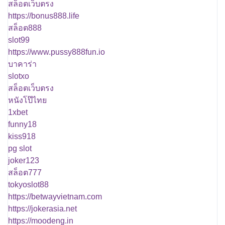
สล็อตเว็บตรง
https://bonus888.life
สล็อต888
slot99
https://www.pussy888fun.io
บาคาร่า
slotxo
สล็อตเว็บตรง
หนังโป๊ไทย
1xbet
funny18
kiss918
pg slot
joker123
สล็อต777
tokyoslot88
https://betwayvietnam.com
https://jokerasia.net
https://moodeng.in