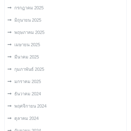
กรกฎาคม 2025
มิถุนายน 2025
พฤษภาคม 2025
เมษายน 2025
มีนาคม 2025
กุมภาพันธ์ 2025
มกราคม 2025
ธันวาคม 2024
พฤศจิกายน 2024
ตุลาคม 2024
กันยายน 2024