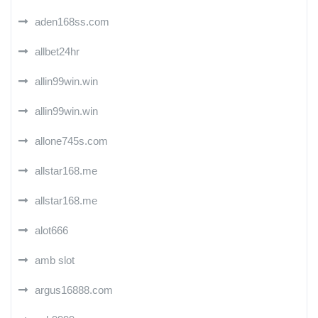
aden168ss.com
allbet24hr
allin99win.win
allin99win.win
allone745s.com
allstar168.me
allstar168.me
alot666
amb slot
argus16888.com