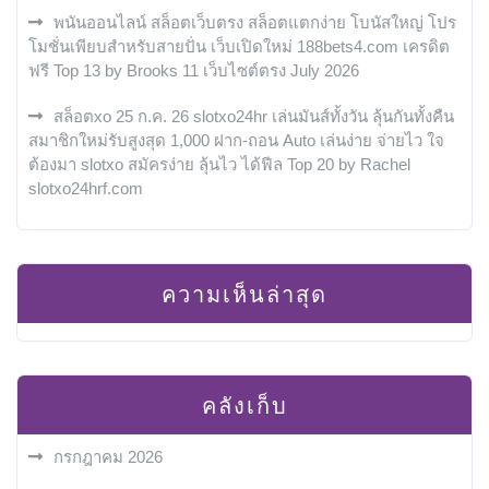
พนันออนไลน์ สล็อตเว็บตรง สล็อตแตกง่าย โบนัสใหญ่ โปร
โมชั่นเพียบสำหรับสายปั่น เว็บเปิดใหม่ 188bets4.com เครดิต
ฟรี Top 13 by Brooks 11 เว็บไซต์ตรง July 2026
สล็อตxo 25 ก.ค. 26 slotxo24hr เล่นมันส์ทั้งวัน ลุ้นกันทั้งคืน
สมาชิกใหม่รับสูงสุด 1,000 ฝาก-ถอน Auto เล่นง่าย จ่ายไว ใจ
ต้องมา slotxo สมัครง่าย ลุ้นไว ได้ฟีล Top 20 by Rachel
slotxo24hrf.com
ความเห็นล่าสุด
คลังเก็บ
กรกฎาคม 2026