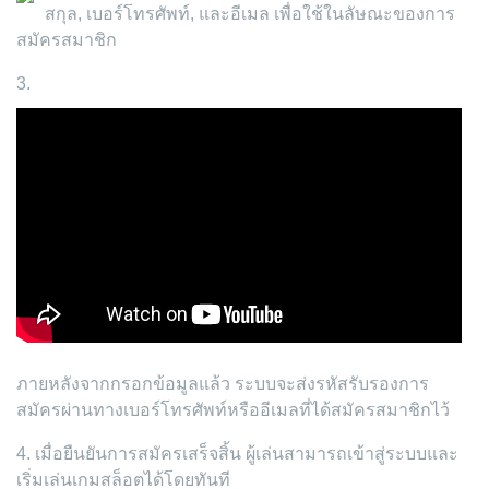
สกุล, เบอร์โทรศัพท์, และอีเมล เพื่อใช้ในลัษณะของการ
สมัครสมาชิก
3.
ภายหลังจากกรอกข้อมูลแล้ว ระบบจะส่งรหัสรับรองการ
สมัครผ่านทางเบอร์โทรศัพท์หรืออีเมลที่ได้สมัครสมาชิกไว้
4. เมื่อยืนยันการสมัครเสร็จสิ้น ผู้เล่นสามารถเข้าสู่ระบบและ
เริ่มเล่นเกมสล็อตได้โดยทันที