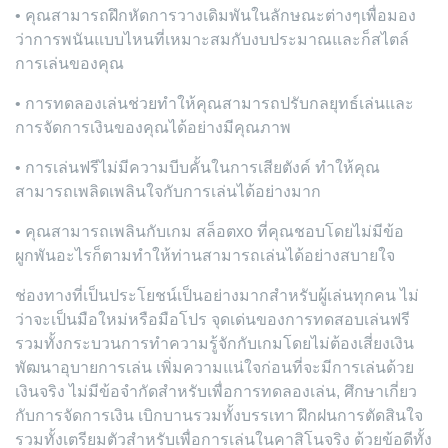
• คุณสามารถฝึกหัดการวางเดิมพันในลักษณะต่างๆเพื่อมอง
ว่าการพนันแบบไหนที่เหมาะสมกับงบประมาณและก็สไตล์
การเล่นของคุณ
• การทดลองเล่นช่วยทำให้คุณสามารถปรับกลยุทธ์เล่นและ
การจัดการเงินของคุณได้อย่างมีคุณภาพ
• การเล่นฟรีไม่มีความบีบคั้นในการเสียตังค์ ทำให้คุณ
สามารถเพลิดเพลินใจกับการเล่นได้อย่างมาก
• คุณสามารถเพลินกับเกม สล็อตxo ที่คุณชอบโดยไม่มีข้อ
ผูกพันอะไรก็ตามทำให้ท่านสามารถเล่นได้อย่างสบายใจ
ช่องทางที่เป็นประโยชน์เป็นอย่างมากสำหรับผู้เล่นทุกคน ไม่
ว่าจะเป็นมือใหม่หรือมือโปร จุดเด่นของการทดสอบเล่นฟรี
รวมทั้งกระบวนการทำความรู้จักกับเกมโดยไม่ต้องเสี่ยงเงิน
พัฒนาอุบายการเล่น เพิ่มความแน่ใจก่อนที่จะมีการเล่นด้วย
เงินจริง ไม่มีข้อจำกัดสำหรับเพื่อการทดลองเล่น, ศึกษาเกี่ยว
กับการจัดการเงิน เบิกบานรวมทั้งบรรเทา ฝึกฝนการตัดสินใจ
รวมทั้งเตรียมตัวสำหรับเพื่อการเล่นในคาสิโนจริง ด้วยข้อดีทั้ง