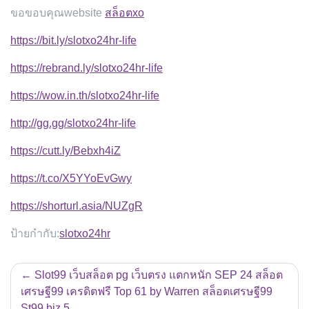
ขอขอบคุณwebsite
สล็อตxo
https://bit.ly/slotxo24hr-life
https://rebrand.ly/slotxo24hr-life
https://wow.in.th/slotxo24hr-life
http://gg.gg/slotxo24hr-life
https://cutt.ly/Bebxh4iZ
https://t.co/X5YYoEvGwy
https://shorturl.asia/NUZgR
ป้ายกำกับ:
slotxo24hr
แนะแนว
Slot99 เว็บสล็อต pg เว็บตรง แตกหนัก SEP 24 สล็อต
เรื่อง
เศรษฐี99 เครดิตฟรี Top 61 by Warren สล็อตเศรษฐี99
St99.biz 5