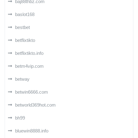
baj88thbz.com
baslot168
bestbet
betflixtikto
betflixtikto.info
betm4vip.com
betway
betwin6666.com
betworld369hot.com
bh99
bluewin8888.info