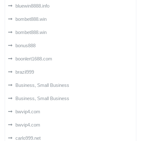
bluewin8888.info
bombet888.win
bombet888.win
bonus888
boonlert1688.com
brazil999
Business, Small Business
Business, Small Business
bwvip4.com
bwvip4.com
carlo999.net