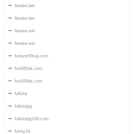
fiwdee.bet
fiwdee.bet
fiwdee.win
fiwdee.win
fortune99vip.com
fox689ok.com
fox689ok.com
fullslot
fullslotpg
fullslotpg168.com
funny18