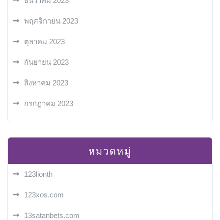
ธันวาคม 2023
พฤศจิกายน 2023
ตุลาคม 2023
กันยายน 2023
สิงหาคม 2023
กรกฎาคม 2023
หมวดหมู่
123lionth
123xos.com
13satanbets.com