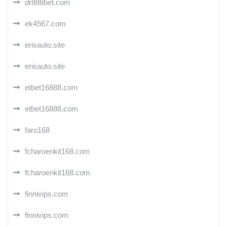
dr888bet.com
ek4567.com
erisauto.site
erisauto.site
etbet16888.com
etbet16888.com
faro168
fcharoenkit168.com
fcharoenkit168.com
finnivips.com
finnivips.com