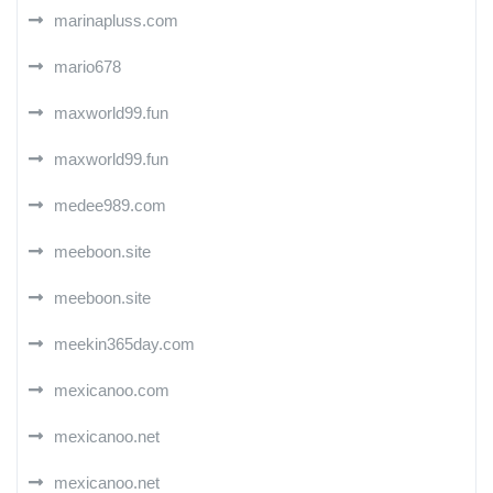
marinapluss.com
mario678
maxworld99.fun
maxworld99.fun
medee989.com
meeboon.site
meeboon.site
meekin365day.com
mexicanoo.com
mexicanoo.net
mexicanoo.net