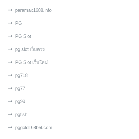
paramax1688.info
PG
PG Slot
pg slot เว็บตรง
PG Slot เว็บใหม่
pg718
pg77
pg99
pgfish
pggold168bet.com