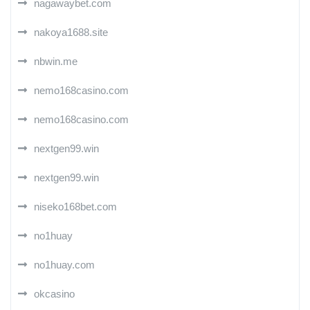
nagawaybet.com
nakoya1688.site
nbwin.me
nemo168casino.com
nemo168casino.com
nextgen99.win
nextgen99.win
niseko168bet.com
no1huay
no1huay.com
okcasino