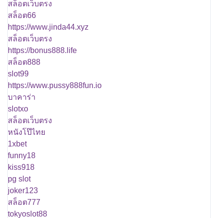
สล็อตเว็บตรง
สล็อต66
https://www.jinda44.xyz
สล็อตเว็บตรง
https://bonus888.life
สล็อต888
slot99
https://www.pussy888fun.io
บาคาร่า
slotxo
สล็อตเว็บตรง
หนังโป๊ไทย
1xbet
funny18
kiss918
pg slot
joker123
สล็อต777
tokyoslot88