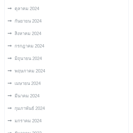
ตุลาคม 2024
กันยายน 2024
สิงหาคม 2024
กรกฎาคม 2024
มิถุนายน 2024
พฤษภาคม 2024
เมษายน 2024
มีนาคม 2024
กุมภาพันธ์ 2024
มกราคม 2024