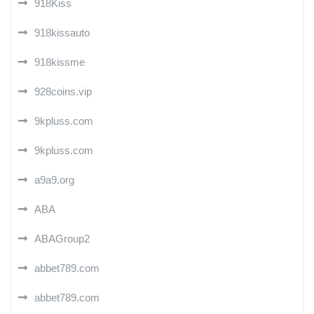
918Kiss
918kissauto
918kissme
928coins.vip
9kpluss.com
9kpluss.com
a9a9.org
ABA
ABAGroup2
abbet789.com
abbet789.com