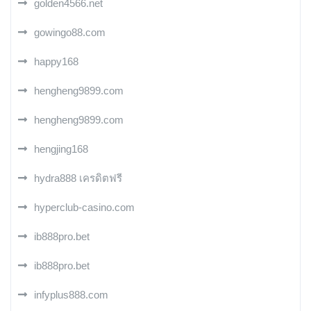
golden4566.net
gowingo88.com
happy168
hengheng9899.com
hengheng9899.com
hengjing168
hydra888 เครดิตฟรี
hyperclub-casino.com
ib888pro.bet
ib888pro.bet
infyplus888.com