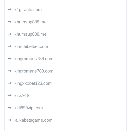
k1gt-auto.com
khumsup888.me
khumsup888.me
kimchibetbet.com
kingromans789.com
kingromans789.com
kingxxxbet123.com
kiss918
kitti999vip.com
lalikabetsgame.com