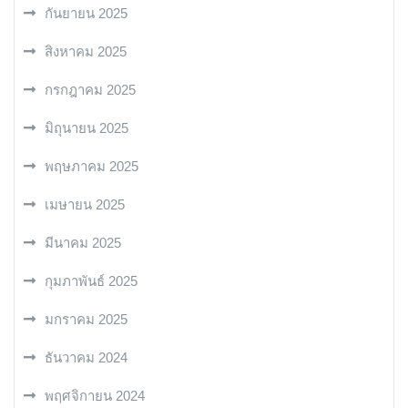
กันยายน 2025
สิงหาคม 2025
กรกฎาคม 2025
มิถุนายน 2025
พฤษภาคม 2025
เมษายน 2025
มีนาคม 2025
กุมภาพันธ์ 2025
มกราคม 2025
ธันวาคม 2024
พฤศจิกายน 2024