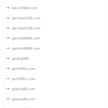
future24bet.com
gachawin168.com
gachawin168.com
gamehit8888.com
gamehit8888.com
gaojing888
gem99ths.com
gem99ths.com
gobaza88.com
gobaza88.com