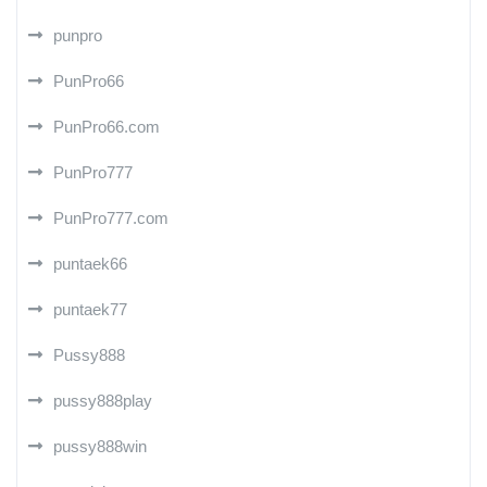
punpro
PunPro66
PunPro66.com
PunPro777
PunPro777.com
puntaek66
puntaek77
Pussy888
pussy888play
pussy888win