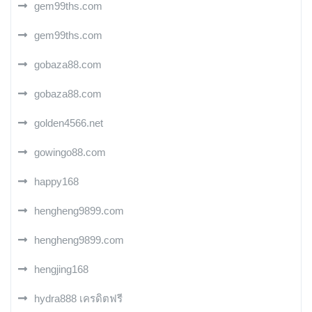
gem99ths.com
gem99ths.com
gobaza88.com
gobaza88.com
golden4566.net
gowingo88.com
happy168
hengheng9899.com
hengheng9899.com
hengjing168
hydra888 เครดิตฟรี