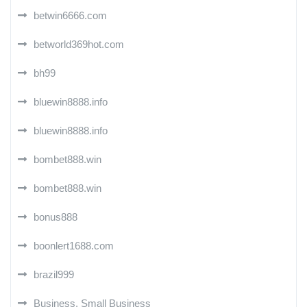
betwin6666.com
betworld369hot.com
bh99
bluewin8888.info
bluewin8888.info
bombet888.win
bombet888.win
bonus888
boonlert1688.com
brazil999
Business, Small Business