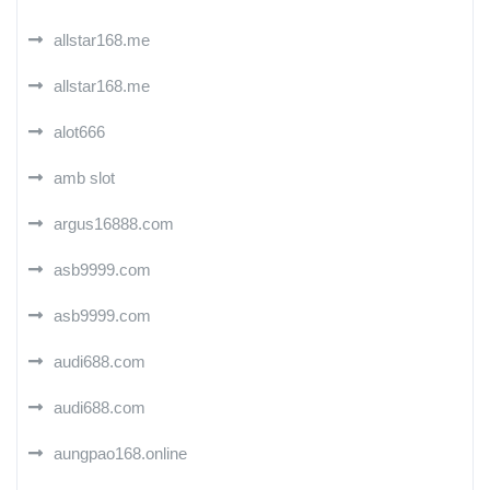
allstar168.me
allstar168.me
alot666
amb slot
argus16888.com
asb9999.com
asb9999.com
audi688.com
audi688.com
aungpao168.online