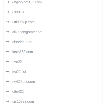
kingxxxbet123.com
kiss918
kitti999vip.com
lalikabetsgame.com
lcbet444.com
lionth168.com
Live22
live22slot
lnw365bet.com
lotto432
luis16888.com