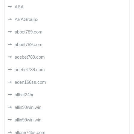
ABA
ABAGroup2
abbet789.com
abbet789.com
acebet789.com
acebet789.com
aden168ss.com
allbet24hr
allin99win.win
allin99win.win
allone745s.com