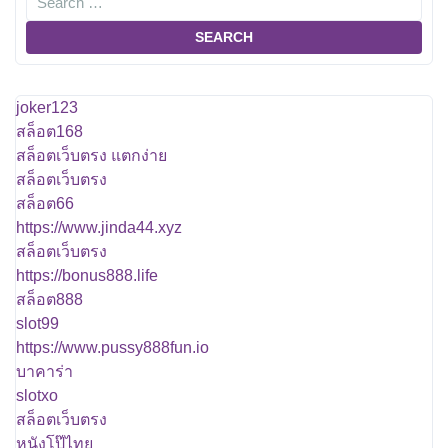
joker123
สล็อต168
สล็อตเว็บตรง แตกง่าย
สล็อตเว็บตรง
สล็อต66
https://www.jinda44.xyz
สล็อตเว็บตรง
https://bonus888.life
สล็อต888
slot99
https://www.pussy888fun.io
บาคาร่า
slotxo
สล็อตเว็บตรง
หนังโป๊ไทย