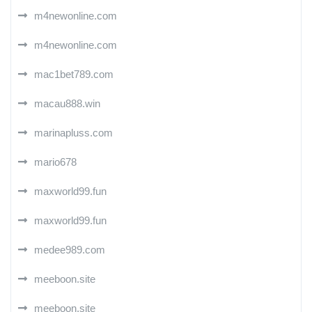
m4newonline.com
m4newonline.com
mac1bet789.com
macau888.win
marinapluss.com
mario678
maxworld99.fun
maxworld99.fun
medee989.com
meeboon.site
meeboon.site