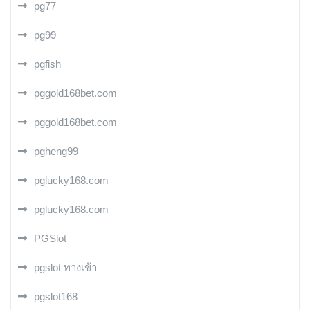
pg77
pg99
pgfish
pggold168bet.com
pggold168bet.com
pgheng99
pglucky168.com
pglucky168.com
PGSlot
pgslot ทางเข้า
pgslot168