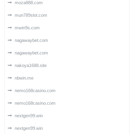
moza888.com
mun789slot.com
mwin9s.com
nagawaybet.com
nagawaybet.com
nakoya1688.site
nbwin.me
nemo168casino.com
nemo168casino.com
nextgen99.win
nextgen99.win