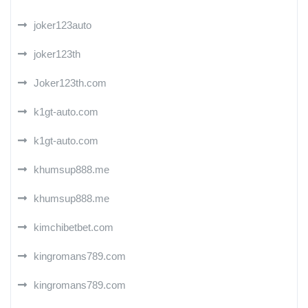
joker123auto
joker123th
Joker123th.com
k1gt-auto.com
k1gt-auto.com
khumsup888.me
khumsup888.me
kimchibetbet.com
kingromans789.com
kingromans789.com