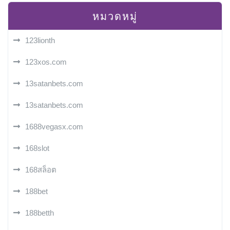
หมวดหมู่
123lionth
123xos.com
13satanbets.com
13satanbets.com
1688vegasx.com
168slot
168สล็อต
188bet
188betth