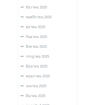
ธันวาคม 2025
พฤศจิกายน 2025
ตุลาคม 2025
กันยายน 2025
สิงหาคม 2025
กรกฎาคม 2025
มิถุนายน 2025
พฤษภาคม 2025
เมษายน 2025
มีนาคม 2025