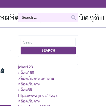
ูลผลิตภัณ์ คุณภาพของวัตถุดิบ 
joker123
สิ
สล็อต168
สล็อตเว็บตรง แตกง่าย
สล็อตเว็บตรง
สล็อต66
https://www.jinda44.xyz
สล็อตเว็บตรง