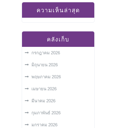
ความเห็นล่าสุด
คลังเก็บ
กรกฎาคม 2026
มิถุนายน 2026
พฤษภาคม 2026
เมษายน 2026
มีนาคม 2026
กุมภาพันธ์ 2026
มกราคม 2026