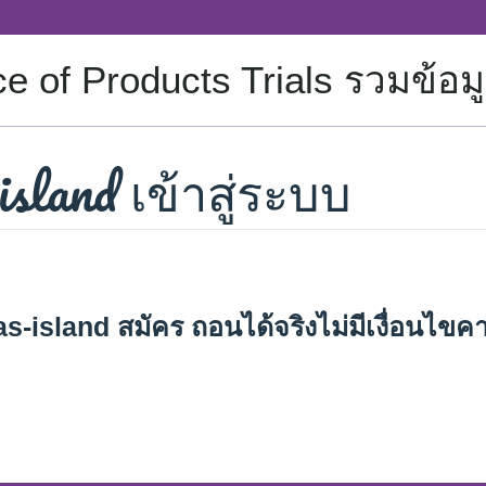
e of Products Trials รวมข้อม
island เข้าสู่ระบบ
-island สมัคร ถอนได้จริงไม่มีเงื่อนไขคา