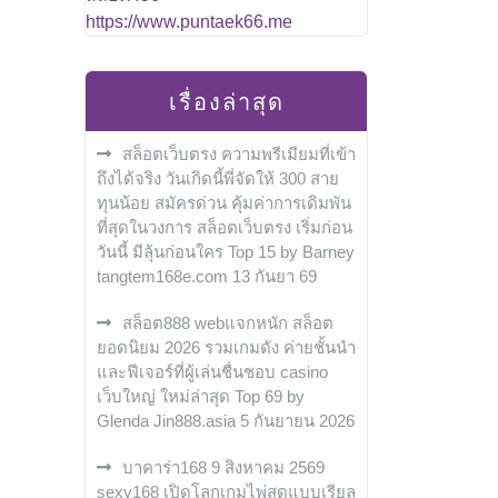
https://www.puntaek66.me
เรื่องล่าสุด
สล็อตเว็บตรง ความพรีเมียมที่เข้า
ถึงได้จริง วันเกิดนี้พี่จัดให้ 300 สาย
ทุนน้อย สมัครด่วน คุ้มค่าการเดิมพัน
ที่สุดในวงการ สล็อตเว็บตรง เริ่มก่อน
วันนี้ มีลุ้นก่อนใคร Top 15 by Barney
tangtem168e.com 13 กันยา 69
สล็อต888 webแจกหนัก สล็อต
ยอดนิยม 2026 รวมเกมดัง ค่ายชั้นนำ
และฟีเจอร์ที่ผู้เล่นชื่นชอบ casino
เว็บใหญ่ ใหม่ล่าสุด Top 69 by
Glenda Jin888.asia 5 กันยายน 2026
บาคาร่า168 9 สิงหาคม 2569
sexy168 เปิดโลกเกมไพ่สดแบบเรียล