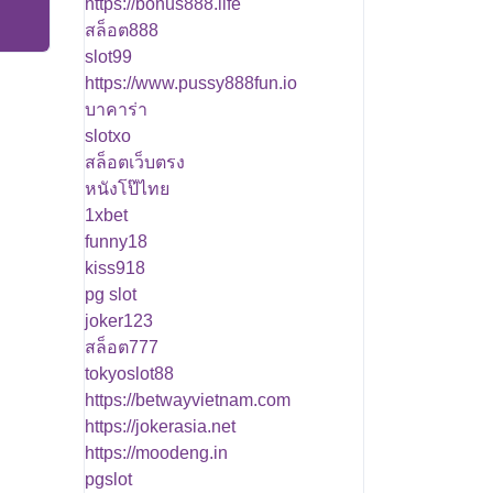
https://bonus888.life
สล็อต888
slot99
https://www.pussy888fun.io
บาคาร่า
slotxo
สล็อตเว็บตรง
หนังโป๊ไทย
1xbet
funny18
kiss918
pg slot
joker123
สล็อต777
tokyoslot88
https://betwayvietnam.com
https://jokerasia.net
https://moodeng.in
pgslot