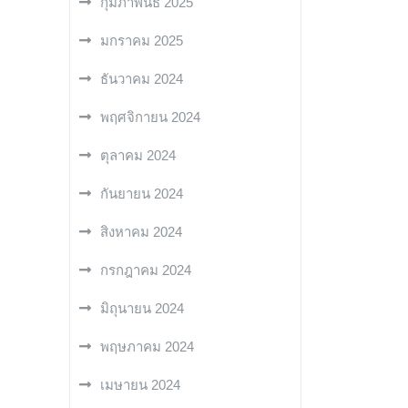
กุมภาพันธ์ 2025
มกราคม 2025
ธันวาคม 2024
พฤศจิกายน 2024
ตุลาคม 2024
กันยายน 2024
สิงหาคม 2024
กรกฎาคม 2024
มิถุนายน 2024
พฤษภาคม 2024
เมษายน 2024